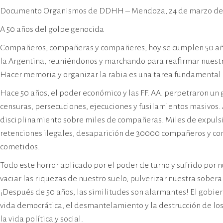
cívico-militar. El lugar fue sede del
Documento Organismos de DDHH – Mendoza, 24 de marzo de
Centro Clandestino de Detención,
Tortura y Extermino más
A 50 años del golpe genocida
importante del Gran Mendoza.
Compañeros, compañeras y compañeres, hoy se cumplen 50 años 
la Argentina, reuniéndonos y marchando para reafirmar nuest
Hacer memoria y organizar la rabia es una tarea fundamental e
Hace 50 años, el poder económico y las FF. AA. perpetraron un g
censuras, persecuciones, ejecuciones y fusilamientos masivos.
disciplinamiento sobre miles de compañeras. Miles de expulsio
retenciones ilegales, desaparición de 30000 compañeros y com
cometidos.
Todo este horror aplicado por el poder de turno y sufrido por 
vaciar las riquezas de nuestro suelo, pulverizar nuestra sobe
¡Después de 50 años, las similitudes son alarmantes! El gobi
vida democrática, el desmantelamiento y la destrucción de lo
la vida política y social.