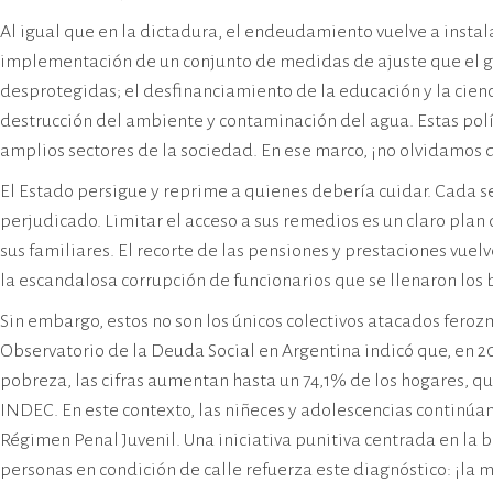
Al igual que en la dictadura, el endeudamiento vuelve a instala
implementación de un conjunto de medidas de ajuste que el gob
desprotegidas; el desfinanciamiento de la educación y la cien
destrucción del ambiente y contaminación del agua. Estas políti
amplios sectores de la sociedad. En ese marco, ¡no olvidamos q
El Estado persigue y reprime a quienes debería cuidar. Cada s
perjudicado. Limitar el acceso a sus remedios es un claro plan
sus familiares. El recorte de las pensiones y prestaciones vuel
la escandalosa corrupción de funcionarios que se llenaron los
Sin embargo, estos no son los únicos colectivos atacados feroz
Observatorio de la Deuda Social en Argentina indicó que, en 202
pobreza, las cifras aumentan hasta un 74,1% de los hogares, qu
INDEC. En este contexto, las niñeces y adolescencias continúan
Régimen Penal Juvenil. Una iniciativa punitiva centrada en la b
personas en condición de calle refuerza este diagnóstico: ¡la m