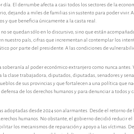
día. El derrumbe afecta a casi todos los sectores de la economí
, dejando a miles de familias sin sustento para poder vivir. A
s y que beneficia únicamente a la casta real.
+ no se quedan sólo en lo discursivo, sino que están acompañad
 en nuestro país, cifras que incrementan al contemplar los inte
ico por parte del presidente. A las condiciones de vulnerabilid
a soberanía al poder económico extranjero como nunca antes. Y 
la clase trabajadora; diputados, diputadas, senadores y senad
blos de sus provincias y que fortalecen a una política que na
 defensa de los derechos humanos y para denunciar a todos y ca
vas adoptadas desde 2024 son alarmantes. Desde el retorno de 
 derechos humanos. No obstante, el gobierno decidió reducir el
ebilitar los mecanismos de reparación y apoyo a las víctimas. 