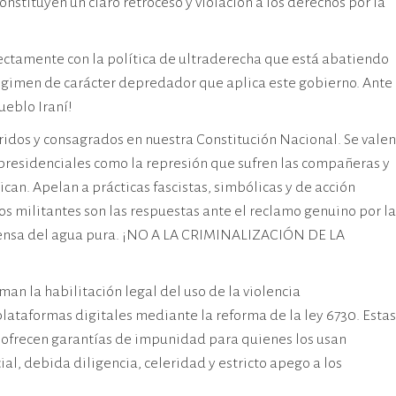
stituyen un claro retroceso y violación a los derechos por la
rectamente con la política de ultraderecha que está abatiendo
égimen de carácter depredador que aplica este gobierno. Ante
ueblo Iraní!
ridos y consagrados en nuestra Constitución Nacional. Se valen
presidenciales como la represión que sufren las compañeras y
an. Apelan a prácticas fascistas, simbólicas y de acción
 los militantes son las respuestas ante el reclamo genuino por la
defensa del agua pura. ¡NO A LA CRIMINALIZACIÓN DE LA
an la habilitación legal del uso de la violencia
o plataformas digitales mediante la reforma de la ley 6730. Estas
as ofrecen garantías de impunidad para quienes los usan
ial, debida diligencia, celeridad y estricto apego a los