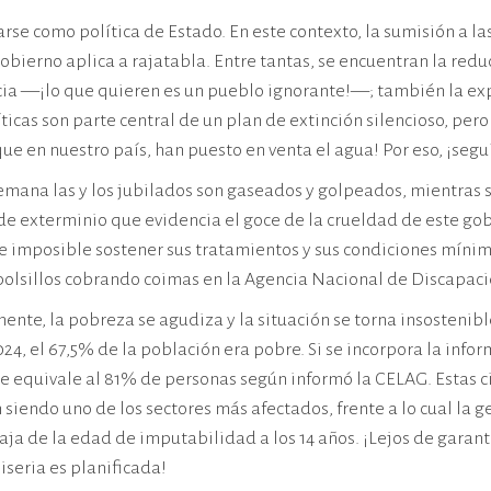
rse como política de Estado. En este contexto, la sumisión a la
ierno aplica a rajatabla. Entre tantas, se encuentran la redu
cia —¡lo que quieren es un pueblo ignorante!—; también la exp
cas son parte central de un plan de extinción silencioso, pero 
ue en nuestro país, han puesto en venta el agua! Por eso, ¡seg
emana las y los jubilados son gaseados y golpeados, mientras 
 de exterminio que evidencia el goce de la crueldad de este gob
ve imposible sostener sus tratamientos y sus condiciones mínima
 bolsillos cobrando coimas en la Agencia Nacional de Discapac
mente, la pobreza se agudiza y la situación se torna insosteni
4, el 67,5% de la población era pobre. Si se incorpora la infor
e equivale al 81% de personas según informó la CELAG. Estas cif
 siendo uno de los sectores más afectados, frente a lo cual la 
aja de la edad de imputabilidad a los 14 años. ¡Lejos de garanti
iseria es planificada!