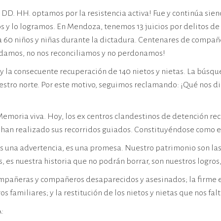
 de DD. HH. optamos por la resistencia activa! Fue y continúa 
dos y lo logramos. En Mendoza, tenemos 13 juicios por delitos d
a 60 niños y niñas durante la dictadura. Centenares de compañ
idamos, no nos reconciliamos y no perdonamos!
y la consecuente recuperación de 140 nietos y nietas. La búsq
tro norte. Por este motivo, seguimos reclamando: ¡Qué nos dig
 Memoria viva. Hoy, los ex centros clandestinos de detención r
an realizado sus recorridos guiados. Constituyéndose como e
s una advertencia, es una promesa. Nuestro patrimonio son la
s, es nuestra historia que no podrán borrar, son nuestros logro
pañeras y compañeros desaparecidos y asesinados; la firme ex
familiares; y la restitución de los nietos y nietas que nos falt
: