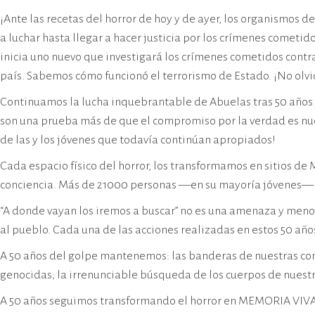
¡Ante las recetas del horror de hoy y de ayer, los organismos
a luchar hasta llegar a hacer justicia por los crímenes cometi
inicia uno nuevo que investigará los crímenes cometidos contr
país. Sabemos cómo funcionó el terrorismo de Estado. ¡No olv
Continuamos la lucha inquebrantable de Abuelas tras 50 años 
son una prueba más de que el compromiso por la verdad es nues
de las y los jóvenes que todavía continúan apropiados!
Cada espacio físico del horror, los transformamos en sitios de
conciencia. Más de 21000 personas —en su mayoría jóvenes— h
“A donde vayan los iremos a buscar” no es una amenaza y meno
al pueblo. Cada una de las acciones realizadas en estos 50 año
A 50 años del golpe mantenemos: las banderas de nuestras com
genocidas; la irrenunciable búsqueda de los cuerpos de nuestros 
A 50 años seguimos transformando el horror en MEMORIA VIVA