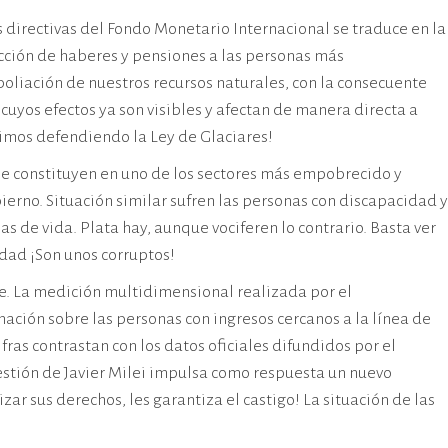
s directivas del Fondo Monetario Internacional se traduce en la
cción de haberes y pensiones a las personas más
oliación de nuestros recursos naturales, con la consecuente
cuyos efectos ya son visibles y afectan de manera directa a
uimos defendiendo la Ley de Glaciares!
se constituyen en uno de los sectores más empobrecido y
ierno. Situación similar sufren las personas con discapacidad y
s de vida. Plata hay, aunque vociferen lo contrario. Basta ver
idad ¡Son unos corruptos!
ble. La medición multidimensional realizada por el
mación sobre las personas con ingresos cercanos a la línea de
ras contrastan con los datos oficiales difundidos por el
gestión de Javier Milei impulsa como respuesta un nuevo
zar sus derechos, les garantiza el castigo! La situación de las