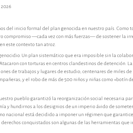
 2026
del inicio formal del plan genocida en nuestro país. Como to
ro compromiso —cada vez con más fuerzas— de sostener la irre
n este contexto tan atroz.
enocidio. Un plan sistemático que era imposible sin la colabora
 Atacaron con torturas en centros clandestinos de detención. L
nes de trabajos y lugares de estudio; centenares de miles de a
pañeras; y el robo de más de 500 niños y niñas como «botín de
nuestro pueblo garantizó la reorganización social necesaria pa
ranía y hundirnos a los designios de un imperio ávido de some
erno nacional está decidido a imponer un régimen que garantic
s derechos conquistados son algunas de las herramientas que 