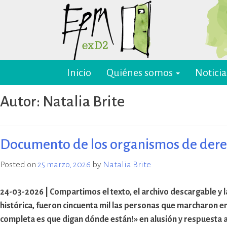
Skip
to
content
Inicio
Quiénes somos
Noticia
EPM ex-D2 Mendoza
El Espacio para la Memoria y los
Derechos Humanos exD2 (EPM
Autor:
Natalia Brite
ex-D2) es un sitio recuperado para
preservación y difusión de la
memoria sobre el terrorismo de
Estado y para la defensa y
Documento de los organismos de dere
promoción de los derechos
humanos. Sus instalaciones
Posted on
25 marzo, 2026
by
Natalia Brite
pertenecieron al Departamento
de Informaciones de la Policía de
24-03-2026 | Compartimos el texto, el archivo descargable y l
Mendoza (D2) y fueron destinadas
histórica, fueron cincuenta mil las personas que marcharon 
a la represión política ilegal, antes
completa es que digan dónde están!» en alusión y respuesta al
y durante la última dictadura