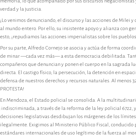
memoria, lo que acompañado por sus discursos negacionistas y 
verdad y la justicia.
¡Lo venimos denunciando, el discurso y las acciones de Milei y
al mundo entero. Por ello, su insistente apoyo y alianza con
esto, ¡repudiamos las acciones imperialistas sobre los pueblos
Por su parte, Alfredo Cornejo se asocia y actúa de forma coord
de minar —cada vez más— a esta democracia debilitada. Tanto 
compañeros que denuncian y ponen el cuerpo en la sagrada lucha
directa. El castigo físico, la persecución, la detención en espa
defensa de nuestros derechos y recursos naturales. Al menos 
PROTESTA!
En Mendoza, el Estado policial se consolida. A la multitudinari
:indiscriminada, a través de la reforma de la ley policial 6722,
decisiones legislativas desdibujan los márgenes de los límites
ilegalmente. Exigimos al Ministerio Público Fiscal, conducido p
estándares internacionales de uso legítimo de la fuerza al m