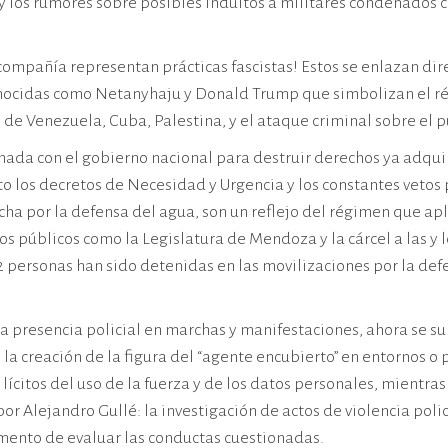
los rumores sobre posibles indultos a militares condenados con
 compañía representan prácticas fascistas! Estos se enlazan di
 genocidas como Netanyhaju y Donald Trump que simbolizan el r
 de Venezuela, Cuba, Palestina, y el ataque criminal sobre el p
inada con el gobierno nacional para destruir derechos ya adqui
los decretos de Necesidad y Urgencia y los constantes vetos 
 por la defensa del agua, son un reflejo del régimen que aplic
cios públicos como la Legislatura de Mendoza y la cárcel a las y
32 personas han sido detenidas en las movilizaciones por la 
a presencia policial en marchas y manifestaciones, ahora se sum
 y la creación de la figura del “agente encubierto” en entornos 
 lícitos del uso de la fuerza y de los datos personales, mientr
or Alejandro Gullé: la investigación de actos de violencia polic
omento de evaluar las conductas cuestionadas.