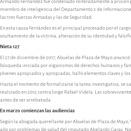
Armando Fernández fue condenado reiteradamente a prisión pe
miembro de inteligencia del Departamento 2 de Informaciones 
las tres Fuerzas Armadas y las de Seguridad.
En esta causa Fernández es el principal procesado por el cargo
ocultamiento de la víctima, alteración de su identidad y falsi
Nieta 127
El 27 de diciembre de 2017, Abuelas de Plaza de Mayo anunció 
búsqueda iniciada por organismos de derechos humanos y famil
jóvenes apropiados y apropiadas, halló elementos claves y los p
Hasta el momento de formalizarse la tarea investigativa, se s
realizado en 2012 contra Jorge Rafael Videla. Las sobrevivie
antes de ser arrebatada.
En marzo comienzan las audiencias
Según la abogada querellante por Abuelas de Plaza de Mayo, V
año por problemas de salud del imputado Abelardo Garay. No s