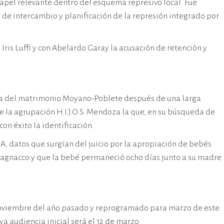
pel relevante dentro del esquema represivo local. Fue
de intercambio y planificación de la represión integrado por
ris Luffi y con Abelardo Garay la acusación de retención y
hija del matrimonio Moyano-Poblete después de una larga
 la agrupación H.I.J.O.S. Mendoza la que, en su búsqueda de
on éxito la identificación.
A, datos que surgían del juicio por la apropiación de bebés
Magnacco y que la bebé permaneció ocho días junto a su madre
 noviembre del año pasado y reprogramado para marzo de este
 audiencia inicial será el 12 de marzo