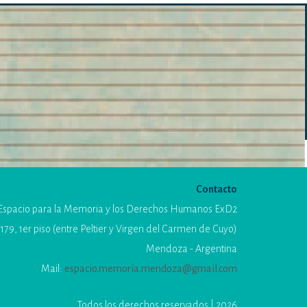
Contacto
Espacio para la Memoria y los Derechos Humanos ExD2
179, 1er piso (entre Peltier y Virgen del Carmen de Cuyo)
Mendoza - Argentina
Mail:
espacio.memoria.mendoza@gmail.com
Todos los derechos reservados | 2026