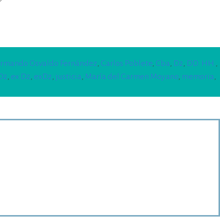
rmando Osvaldo Fernández
,
Carlos Poblete
,
Cba
,
D2
,
DD. HH.
,
D2
,
ex D2
,
exD2
,
justicia
,
María del Carmen Moyano
,
memoria
,