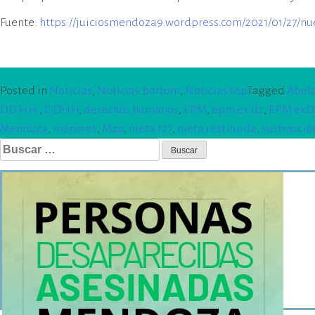
Fuente:
https://juiciosmendoza9.wordpress.com/2021/01/27/n
Posted in
Noticias
,
Noticias bottom
,
Noticias top
Tagged
Abela
DD.HH.
,
DDHH
,
derechos humanos
,
EPM
,
epm ex d2
,
EPM exD
Mendoza
,
menores
,
Mza
,
nieta 127
,
nieta restituida
,
sustracció
Buscar: