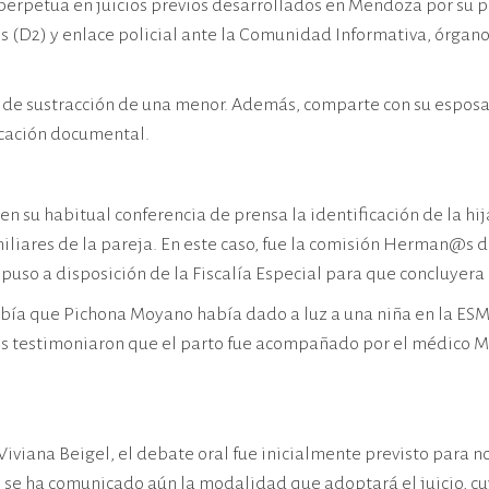
rpetua en juicios previos desarrollados en Mendoza por su pa
(D2) y enlace policial ante la Comunidad Informativa, órgano 
 de sustracción de una menor. Además, comparte con su esposa I
ficación documental.
en su habitual conferencia de prensa la identificación de la 
iares de la pareja. En este caso, fue la comisión Herman@s de
uso a disposición de la Fiscalía Especial para que concluyera c
abía que Pichona Moyano había dado a luz a una niña en la ESM
ntes testimoniaron que el parto fue acompañado por el médico 
iviana Beigel, el debate oral fue inicialmente previsto para
e ha comunicado aún la modalidad que adoptará el juicio, cuya