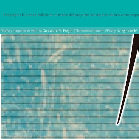
Esta página fue desarrollada en el marco del proyecto “Recuperar el ExD2 como espacio
Diseño y maquetación web: by
Guadalupe M. Pregal
.
|
Theme development: EPM by
Livingtheweb!
.