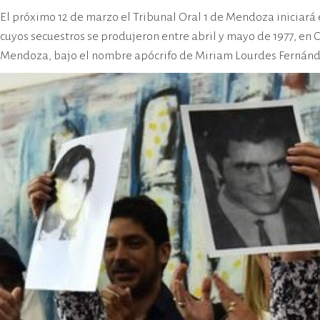
cívico-militar. El lugar fue sede del
El próximo 12 de marzo el Tribunal Oral 1 de Mendoza iniciará 
Centro Clandestino de Detención,
cuyos secuestros se produjeron entre abril y mayo de 1977, en
Tortura y Extermino más
Mendoza, bajo el nombre apócrifo de Miriam Lourdes Fernánd
importante del Gran Mendoza.