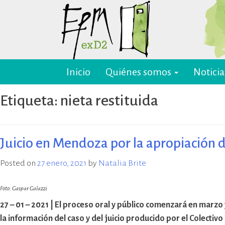
Skip
to
content
Inicio
Quiénes somos
Noticia
EPM ex-D2 Mendoza
El Espacio para la Memoria y los
Derechos Humanos exD2 (EPM
Etiqueta:
nieta restituida
ex-D2) es un sitio recuperado para
preservación y difusión de la
memoria sobre el terrorismo de
Estado y para la defensa y
Juicio en Mendoza por la apropiación 
promoción de los derechos
humanos. Sus instalaciones
Posted on
27 enero, 2021
by
Natalia Brite
pertenecieron al Departamento
de Informaciones de la Policía de
Foto: Gaspar Galazzi
Mendoza (D2) y fueron destinadas
27 – 01 – 2021 | El proceso oral y público comenzará en marzo
a la represión política ilegal, antes
y durante la última dictadura
la información del caso y del juicio producido por el Colectiv