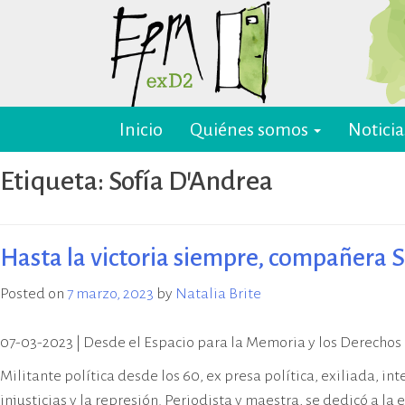
Skip
to
content
Inicio
Quiénes somos
Noticia
EPM ex-D2 Mendoza
El Espacio para la Memoria y los
Derechos Humanos exD2 (EPM
Etiqueta:
Sofía D'Andrea
ex-D2) es un sitio recuperado para
preservación y difusión de la
memoria sobre el terrorismo de
Estado y para la defensa y
Hasta la victoria siempre, compañera 
promoción de los derechos
humanos. Sus instalaciones
Posted on
7 marzo, 2023
by
Natalia Brite
pertenecieron al Departamento
de Informaciones de la Policía de
07-03-2023 | Desde el Espacio para la Memoria y los Derecho
Mendoza (D2) y fueron destinadas
a la represión política ilegal, antes
Militante política desde los 60, ex presa política, exiliada,
y durante la última dictadura
injusticias y la represión. Periodista y maestra, se dedicó a la