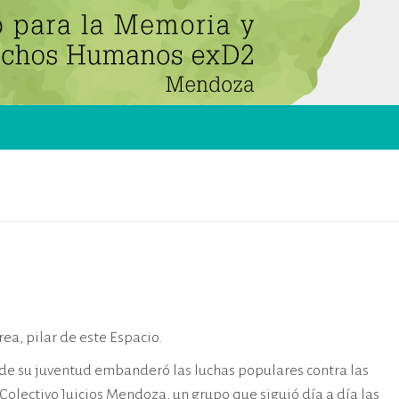
a, pilar de este Espacio.
sde su juventud embanderó las luchas populares contra las
 Colectivo Juicios Mendoza, un grupo que siguió día a día las