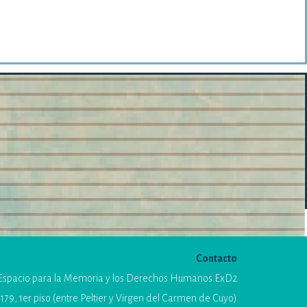
Contacto
Espacio para la Memoria y los Derechos Humanos ExD2
179, 1er piso (entre Peltier y Virgen del Carmen de Cuyo)