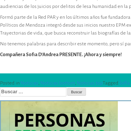
cívico-militar. El lugar fue sede del
audiencias de los juicios por delitos de lesa humanidad en la p
Centro Clandestino de Detención,
Tortura y Extermino más
Formó parte de la Red PAR y en los últimos años fue fundadora
importante del Gran Mendoza.
Políticos de Mendoza integró desde sus inicios nuestro EPM e
Trayectorias de vida, que busca reconstruir las biografías de
No tenemos palabras para describir este momento, pero sí para
Compañera Sofia D’Andrea PRESENTE. ¡Ahora y siempre!
Posted in
Noticias
,
Noticias bottom
,
Noticias top
Tagged
Sofía
Buscar: