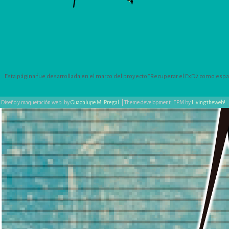
Esta página fue desarrollada en el marco del proyecto “Recuperar el ExD2 como espacio
Diseño y maquetación web: by
Guadalupe M. Pregal
.
|
Theme development: EPM by
Livingtheweb!
.