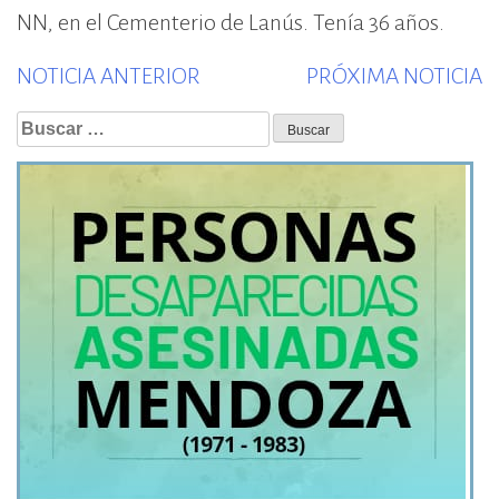
NN, en el Cementerio de Lanús. Tenía 36 años.
Previous
N
NOTICIA ANTERIOR
PRÓXIMA NOTICIA
post:
p
Buscar: