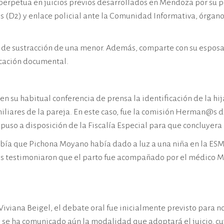
rpetua en juicios previos desarrollados en Mendoza por su pa
(D2) y enlace policial ante la Comunidad Informativa, órgano 
 de sustracción de una menor. Además, comparte con su esposa I
ficación documental.
en su habitual conferencia de prensa la identificación de la 
iares de la pareja. En este caso, fue la comisión Herman@s de
uso a disposición de la Fiscalía Especial para que concluyera c
abía que Pichona Moyano había dado a luz a una niña en la ESM
ntes testimoniaron que el parto fue acompañado por el médico 
iviana Beigel, el debate oral fue inicialmente previsto para
e ha comunicado aún la modalidad que adoptará el juicio, cuya