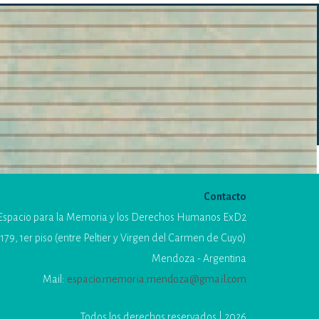
Contacto
Espacio para la Memoria y los Derechos Humanos ExD2
179, 1er piso (entre Peltier y Virgen del Carmen de Cuyo)
Mendoza - Argentina
Mail:
espacio.memoria.mendoza@gmail.com
Todos los derechos reservados | 2026