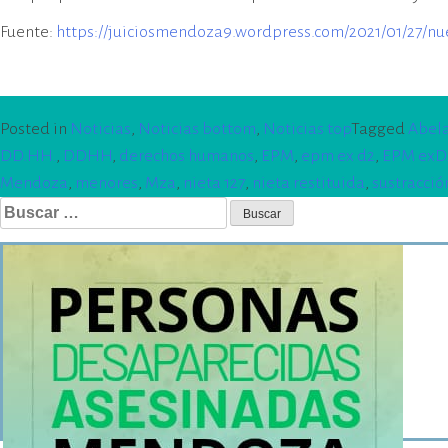
Fuente:
https://juiciosmendoza9.wordpress.com/2021/01/27/n
Posted in
Noticias
,
Noticias bottom
,
Noticias top
Tagged
Abela
DD.HH.
,
DDHH
,
derechos humanos
,
EPM
,
epm ex d2
,
EPM exD
Mendoza
,
menores
,
Mza
,
nieta 127
,
nieta restituida
,
sustracció
Buscar: