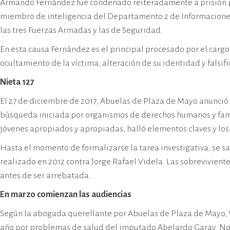
Armando Fernández fue condenado reiteradamente a prisión pe
miembro de inteligencia del Departamento 2 de Informaciones 
las tres Fuerzas Armadas y las de Seguridad.
En esta causa Fernández es el principal procesado por el cargo
ocultamiento de la víctima, alteración de su identidad y falsi
Nieta 127
El 27 de diciembre de 2017, Abuelas de Plaza de Mayo anunció 
búsqueda iniciada por organismos de derechos humanos y famil
jóvenes apropiados y apropiadas, halló elementos claves y los p
Hasta el momento de formalizarse la tarea investigativa, se s
realizado en 2012 contra Jorge Rafael Videla. Las sobrevivie
antes de ser arrebatada.
En marzo comienzan las audiencias
Según la abogada querellante por Abuelas de Plaza de Mayo, V
año por problemas de salud del imputado Abelardo Garay. No s