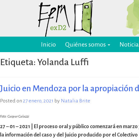
Skip
to
content
Inicio
Quiénes somos
Noticia
EPM ex-D2 Mendoza
El Espacio para la Memoria y los
Derechos Humanos exD2 (EPM
Etiqueta:
Yolanda Luffi
ex-D2) es un sitio recuperado para
preservación y difusión de la
memoria sobre el terrorismo de
Estado y para la defensa y
Juicio en Mendoza por la apropiación 
promoción de los derechos
humanos. Sus instalaciones
Posted on
27 enero, 2021
by
Natalia Brite
pertenecieron al Departamento
de Informaciones de la Policía de
Foto: Gaspar Galazzi
Mendoza (D2) y fueron destinadas
27 – 01 – 2021 | El proceso oral y público comenzará en marzo
a la represión política ilegal, antes
y durante la última dictadura
la información del caso y del juicio producido por el Colectiv