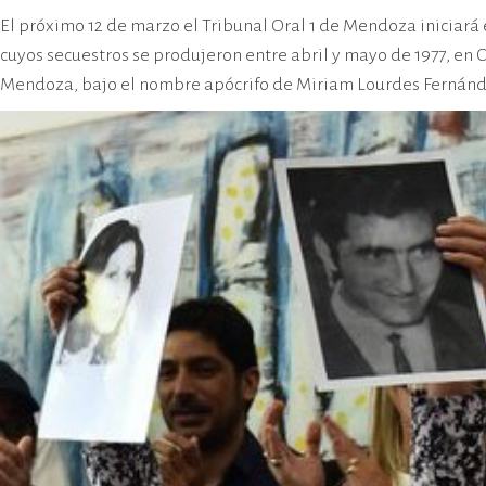
cívico-militar. El lugar fue sede del
El próximo 12 de marzo el Tribunal Oral 1 de Mendoza iniciará 
Centro Clandestino de Detención,
cuyos secuestros se produjeron entre abril y mayo de 1977, en
Tortura y Extermino más
Mendoza, bajo el nombre apócrifo de Miriam Lourdes Fernánd
importante del Gran Mendoza.