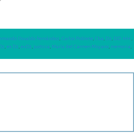
rmando Osvaldo Fernández
,
Carlos Poblete
,
Cba
,
D2
,
DD. HH.
,
D2
,
ex D2
,
exD2
,
justicia
,
María del Carmen Moyano
,
memoria
,