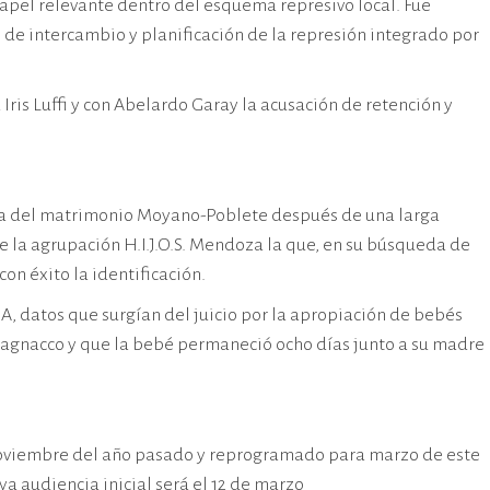
pel relevante dentro del esquema represivo local. Fue
de intercambio y planificación de la represión integrado por
ris Luffi y con Abelardo Garay la acusación de retención y
hija del matrimonio Moyano-Poblete después de una larga
 la agrupación H.I.J.O.S. Mendoza la que, en su búsqueda de
on éxito la identificación.
A, datos que surgían del juicio por la apropiación de bebés
Magnacco y que la bebé permaneció ocho días junto a su madre
 noviembre del año pasado y reprogramado para marzo de este
 audiencia inicial será el 12 de marzo