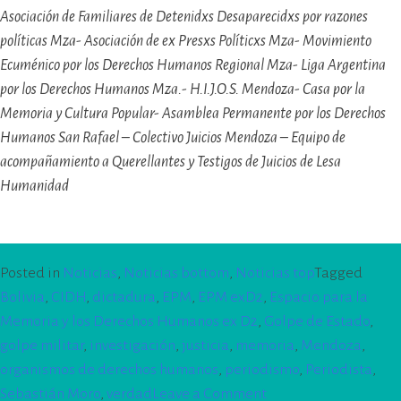
Asociación de Familiares de Detenidxs Desaparecidxs por razones
políticas Mza- Asociación de ex Presxs Políticxs Mza- Movimiento
Ecuménico por los Derechos Humanos Regional Mza- Liga Argentina
por los Derechos Humanos Mza.- H.I.J.O.S. Mendoza- Casa por la
Memoria y Cultura Popular- Asamblea Permanente por los Derechos
Humanos San Rafael – Colectivo Juicios Mendoza – Equipo de
acompañamiento a Querellantes y Testigos de Juicios de Lesa
Humanidad
Posted in
Noticias
,
Noticias bottom
,
Noticias top
Tagged
Bolivia
,
CIDH
,
dictadura
,
EPM
,
EPM exD2
,
Espacio para la
Memoria y los Derechos Humanos ex D2
,
Golpe de Estado
,
golpe militar
,
investigación
,
justicia
,
memoria
,
Mendoza
,
organismos de derechos humanos
,
periodismo
,
Periodista
,
on
Sebastián Moro
,
verdad
Leave a Comment