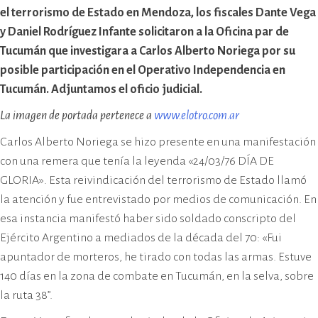
cívico-militar. El lugar fue sede del
el terrorismo de Estado en Mendoza, los fiscales Dante Vega
Centro Clandestino de Detención,
y Daniel Rodríguez Infante solicitaron a la Oficina par de
Tortura y Extermino más
Tucumán que investigara a Carlos Alberto Noriega por su
importante del Gran Mendoza.
posible participación en el Operativo Independencia en
Tucumán. Adjuntamos el oficio judicial.
La imagen de portada pertenece a
www.elotro.com.ar
Carlos Alberto Noriega se hizo presente en una manifestación
con una remera que tenía la leyenda «24/03/76 DÍA DE
GLORIA». Esta reivindicación del terrorismo de Estado llamó
la atención y fue entrevistado por medios de comunicación. En
esa instancia manifestó haber sido soldado conscripto del
Ejército Argentino a mediados de la década del 70: «Fui
apuntador de morteros, he tirado con todas las armas. Estuve
140 días en la zona de combate en Tucumán, en la selva, sobre
la ruta 38”.