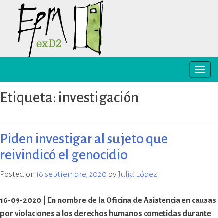
Skip
to
content
Toggle
EPM ex-D2 Mendoza
El Espacio para la Memoria y los
naviga
Derechos Humanos exD2 (EPM
Etiqueta:
investigación
ex-D2) es un sitio recuperado para
preservación y difusión de la
memoria sobre el terrorismo de
Estado y para la defensa y
Piden investigar al sujeto que
promoción de los derechos
reivindicó el genocidio
humanos. Sus instalaciones
pertenecieron al Departamento
Posted on
16 septiembre, 2020
by
Julia López
de Informaciones de la Policía de
Mendoza (D2) y fueron destinadas
a la represión política ilegal, antes
16-09-2020 | En nombre de la Oficina de Asistencia en causas
y durante la última dictadura
por violaciones a los derechos humanos cometidas durante