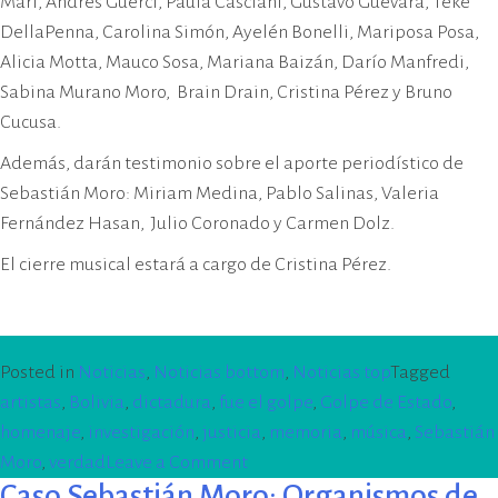
Mari, Andrés Guerci, Paula Casciani, Gustavo Guevara, Teke
DellaPenna, Carolina Simón, Ayelén Bonelli, Mariposa Posa,
Alicia Motta, Mauco Sosa, Mariana Baizán, Darío Manfredi,
Sabina Murano Moro, Brain Drain, Cristina Pérez y Bruno
Cucusa.
Además, darán testimonio sobre el aporte periodístico de
Sebastián Moro: Miriam Medina, Pablo Salinas, Valeria
Fernández Hasan, Julio Coronado y Carmen Dolz.
El cierre musical estará a cargo de Cristina Pérez.
Posted in
Noticias
,
Noticias bottom
,
Noticias top
Tagged
artistas
,
Bolivia
,
dictadura
,
fue el golpe
,
Golpe de Estado
,
homenaje
,
investigación
,
justicia
,
memoria
,
música
,
Sebastián
on
Moro
,
verdad
Leave a Comment
Caso Sebastián Moro: Organismos de
Hoy,