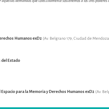
r aquellas demandas que colectivamente sostenemos a los tres poderes de
y Derechos Humanos exD2
(Av. Belgrano 179, Ciudad de Mendoza
 del Estado
del Espacio para la Memoria y Derechos Humanos exD2
(Av. Be