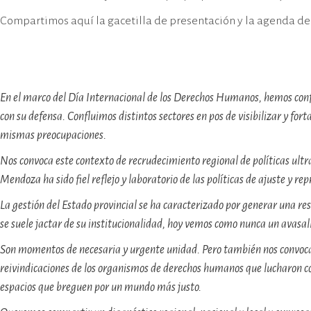
Human
Compartimos aquí la gacetilla de presentación y la agenda de
En el marco del Día Internacional de los Derechos Humanos, hemos confo
con su defensa. Confluimos distintos sectores en pos de visibilizar y f
mismas preocupaciones.
Nos convoca este contexto de recrudecimiento regional de políticas ultr
Mendoza ha sido fiel reflejo y laboratorio de las políticas de ajuste y re
La gestión del Estado provincial se ha caracterizado por generar una r
se suele jactar de su institucionalidad, hoy vemos como nunca un avasal
Son momentos de necesaria y urgente unidad. Pero también nos convoca l
reivindicaciones de los organismos de derechos humanos que lucharon con
espacios que breguen por un mundo más justo.