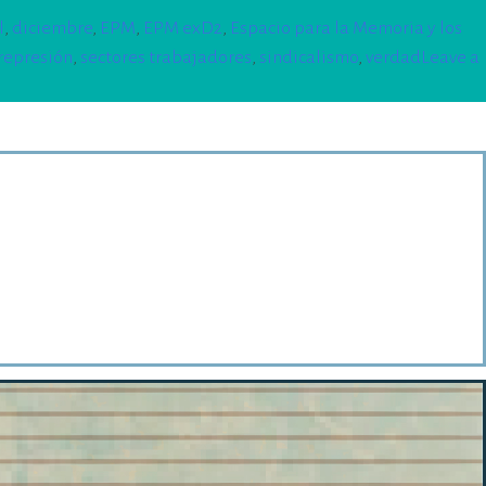
l
,
diciembre
,
EPM
,
EPM exD2
,
Espacio para la Memoria y los
represión
,
sectores trabajadores
,
sindicalismo
,
verdad
Leave a