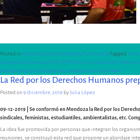
Posted in
Noticias
,
Noticias bottom
,
Noticias top
Tagged
10 de
diversidad
,
docentes
,
EPM
,
EPM exD2
,
Espacio para la Memori
on
trabajadoras y trabajadores
,
verdad
Leave a Comment
La Red por los Derechos Humanos prep
Radio
abierta
Posted on
9 diciembre, 2019
by
Julia López
por
el
09-12-2019 | Se conformó en Mendoza la Red por los Derechos 
Día
sindicales, feministas, estudiantiles, ambientalistas, etc. C
de
La idea fue promovida por personas que integran los organismos
los
reuniones, se construyó esta red que propone un abordaje int
Derech