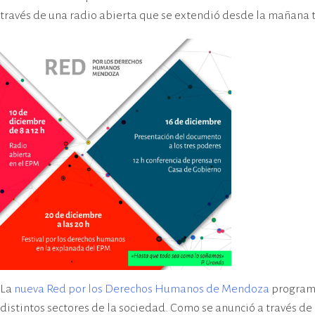
cívico-militar. El lugar fue sede del
través de una radio abierta que se extendió desde la mañana
Centro Clandestino de Detención,
Tortura y Extermino más
importante del Gran Mendoza.
La
nueva Red por los Derechos Humanos de Mendoza
programó 
distintos sectores de la sociedad. Como se anunció a través de 