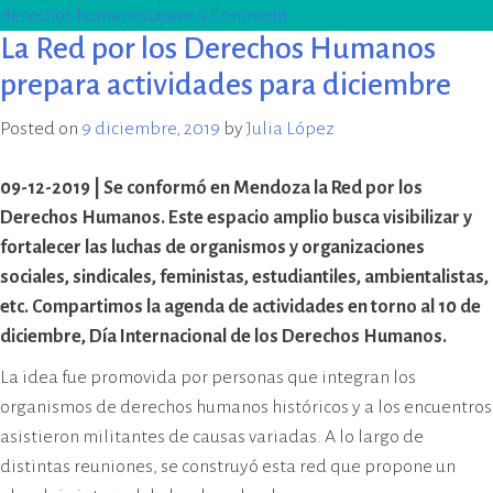
on
derechos humanos
Leave a Comment
La Red por los Derechos Humanos
Día
de
prepara actividades para diciembre
los
Posted on
9 diciembre, 2019
by
Julia López
Derechos
Humanos:
09-12-2019 | Se conformó en Mendoza la Red por los
el
Derechos Humanos. Este espacio amplio busca visibilizar y
documento
fortalecer las luchas de organismos y organizaciones
del
sociales, sindicales, feministas, estudiantiles, ambientalistas,
EPM
etc. Compartimos la agenda de actividades en torno al 10 de
y
diciembre, Día Internacional de los Derechos Humanos.
baldosas
por
La idea fue promovida por personas que integran los
la
organismos de derechos humanos históricos y a los encuentros
memoria
asistieron militantes de causas variadas. A lo largo de
distintas reuniones, se construyó esta red que propone un