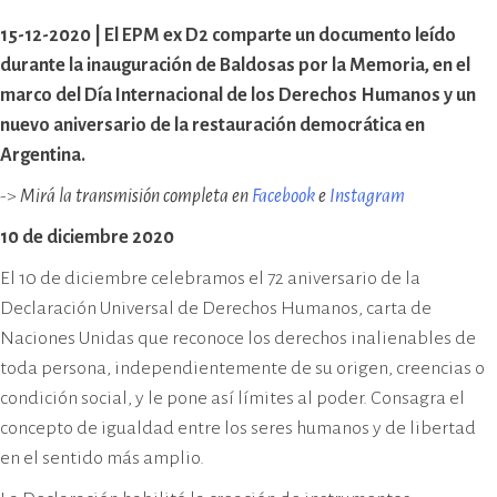
cívico-militar. El lugar fue sede del
15-12-2020 | El EPM ex D2 comparte un documento leído
Centro Clandestino de Detención,
Tortura y Extermino más
durante la inauguración de Baldosas por la Memoria, en el
importante del Gran Mendoza.
marco del Día Internacional de los Derechos Humanos y un
nuevo aniversario de la restauración democrática en
Argentina.
->
Mirá la transmisión completa en
Facebook
e
Instagram
10 de diciembre 2020
El 10 de diciembre celebramos el 72 aniversario de la
Declaración Universal de Derechos Humanos, carta de
Naciones Unidas que reconoce los derechos inalienables de
toda persona, independientemente de su origen, creencias o
condición social, y le pone así límites al poder. Consagra el
concepto de igualdad entre los seres humanos y de libertad
en el sentido más amplio.