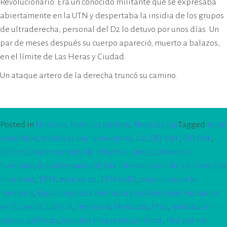
Revolucionario. Era un conocido militante que se expresaba
abiertamente en la UTN y despertaba la insidia de los grupos
de ultraderecha; personal del D2 lo detuvo por unos días. Un
par de meses después su cuerpo apareció, muerto a balazos,
en el límite de Las Heras y Ciudad.
Un ataque artero de la derecha truncó su camino.
Posted in
Noticias
,
Noticias bottom
,
Noticias top
Tagged
10 de
diciembre
,
baldosas por la memoria
,
D2
,
DD. HH.
,
DD.HH.
,
DDHH
,
Departamento de informaciones 2
,
derechos
humanos
,
día internacional
,
Día internacional de los Derechos
Humanos
,
EPM
,
epm ex d2
,
EPM exD2
,
espacio para la
memoria
,
Espacio para la Memoria y los Derechos Humanos
ex D2
,
exD2
,
justicia
,
memoria
,
Mendoza
,
Mza
,
navidad sin
presas políticas
,
navidad sin presos políticos
,
Red por los