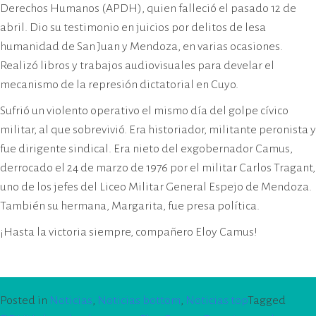
cívico-militar. El lugar fue sede del
Derechos Humanos (APDH), quien falleció el pasado 12 de
Centro Clandestino de Detención,
abril. Dio su testimonio en juicios por delitos de lesa
Tortura y Extermino más
humanidad de San Juan y Mendoza, en varias ocasiones.
importante del Gran Mendoza.
Realizó libros y trabajos audiovisuales para develar el
mecanismo de la represión dictatorial en Cuyo.
Sufrió un violento operativo el mismo día del golpe cívico
militar, al que sobrevivió. Era historiador, militante peronista y
fue dirigente sindical. Era nieto del exgobernador Camus,
derrocado el 24 de marzo de 1976 por el militar Carlos Tragant,
uno de los jefes del Liceo Militar General Espejo de Mendoza.
También su hermana, Margarita, fue presa política.
¡Hasta la victoria siempre, compañero Eloy Camus!
Posted in
Noticias
,
Noticias bottom
,
Noticias top
Tagged