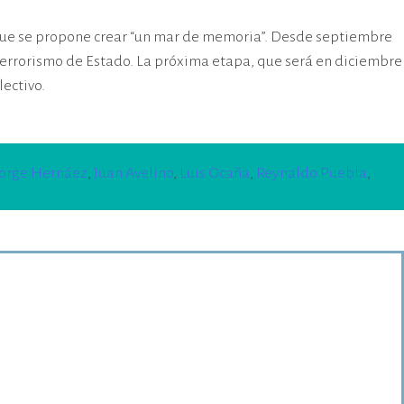
, que se propone crear “un mar de memoria”. Desde septiembre
terrorismo de Estado. La próxima etapa, que será en diciembre
ectivo.
Jorge Hernáez
,
Juan Avelino
,
Luis Ocaña
,
Reynaldo Puebla
,