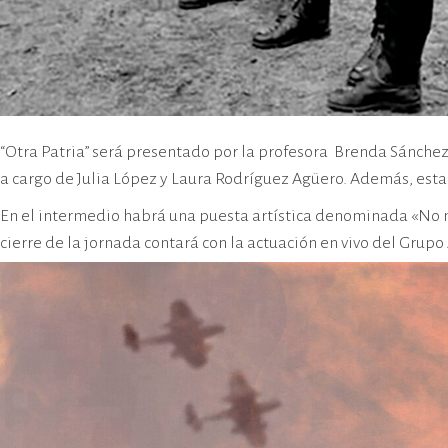
“Otra Patria” será presentado por la profesora Brenda Sánchez,
a cargo de Julia López y Laura Rodríguez Agüero. Además, est
En el intermedio habrá una puesta artística denominada «No no
cierre de la jornada contará con la actuación en vivo del Grupo 