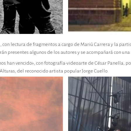
 con lectura de fragmentos a cargo de Mariú Carrera y la parti
arán presentes algunos de los autores y se acompañará con un
s han vencido», con fotografía-videoarte de César Panella, po
Alturas, del reconocido artista popular Jorge Cuello.