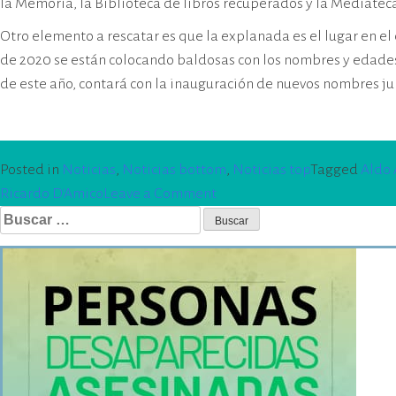
la Memoria, la Biblioteca de libros recuperados y la Mediatec
Otro elemento a rescatar es que la explanada es el lugar en e
de 2020 se están colocando baldosas con los nombres y edades
de este año, contará con la inauguración de nuevos nombres ju
Posted in
Noticias
,
Noticias bottom
,
Noticias top
Tagged
Aldo 
on
Ricardo D’Amico
Leave a Comment
Buscar:
Feria
“Narrativas
de
Memoria”
en
el
EPM