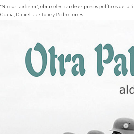
cívico-militar. El lugar fue sede del
“No nos pudieron”, obra colectiva de ex presos políticos de la ú
Centro Clandestino de Detención,
Ocaña, Daniel Ubertone y Pedro Torres.
Tortura y Extermino más
importante del Gran Mendoza.