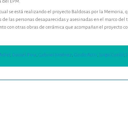
a del EPM.
l cual se está realizando el proyecto Baldosas por la Memoria
 de las personas desaparecidas y asesinadas en el marco del 
nto con otras obras de cerámica que acompañan el proyecto col
Adler
,
Daniel Pina
,
Gabriel Jiménez
,
Guido Actis
,
Jorge Cuello
,