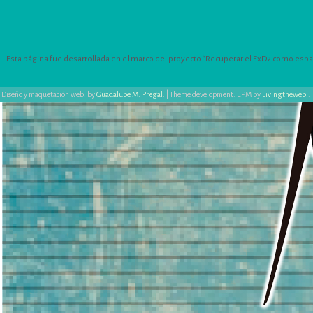
Esta página fue desarrollada en el marco del proyecto “Recuperar el ExD2 como espacio
Diseño y maquetación web: by
Guadalupe M. Pregal
.
|
Theme development: EPM by
Livingtheweb!
.