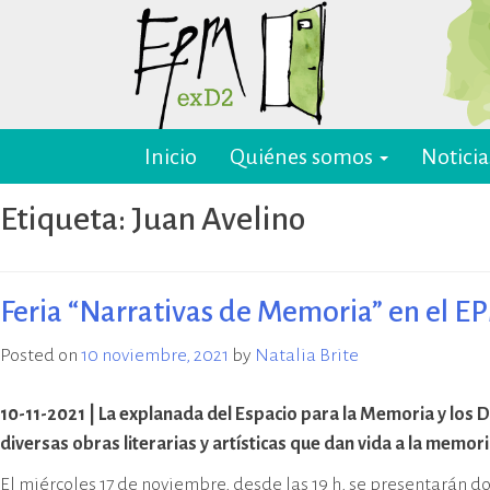
Skip
to
content
Inicio
Quiénes somos
Noticia
EPM ex-D2 Mendoza
El Espacio para la Memoria y los
Derechos Humanos exD2 (EPM
Etiqueta:
Juan Avelino
ex-D2) es un sitio recuperado para
preservación y difusión de la
memoria sobre el terrorismo de
Estado y para la defensa y
Feria “Narrativas de Memoria” en el E
promoción de los derechos
humanos. Sus instalaciones
Posted on
10 noviembre, 2021
by
Natalia Brite
pertenecieron al Departamento
de Informaciones de la Policía de
10-11-2021 | La explanada del Espacio para la Memoria y lo
Mendoza (D2) y fueron destinadas
diversas obras literarias y artísticas que dan vida a la memori
a la represión política ilegal, antes
y durante la última dictadura
El miércoles 17 de noviembre, desde las 19 h, se presentarán dos