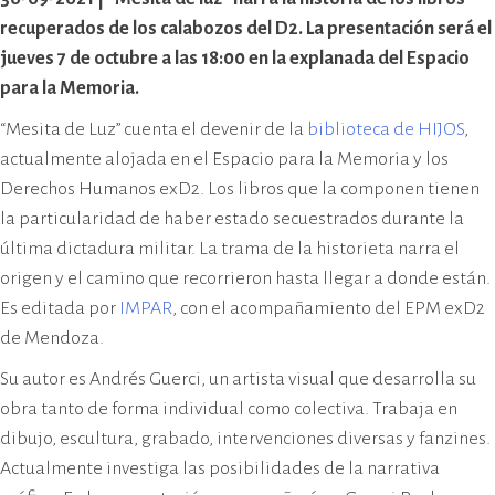
cívico-militar. El lugar fue sede del
recuperados de los calabozos del D2. La presentación será el
Centro Clandestino de Detención,
jueves 7 de octubre a las 18:00 en la explanada del Espacio
Tortura y Extermino más
para la Memoria.
importante del Gran Mendoza.
“Mesita de Luz” cuenta el devenir de la
biblioteca de HIJOS
,
actualmente alojada en el Espacio para la Memoria y los
Derechos Humanos exD2. Los libros que la componen tienen
la particularidad de haber estado secuestrados durante la
última dictadura militar. La trama de la historieta narra el
origen y el camino que recorrieron hasta llegar a donde están.
Es editada por
IMPAR
, con el acompañamiento del EPM exD2
de Mendoza.
Su autor es Andrés Guerci, un artista visual que desarrolla su
obra tanto de forma individual como colectiva. Trabaja en
dibujo, escultura, grabado, intervenciones diversas y fanzines.
Actualmente investiga las posibilidades de la narrativa