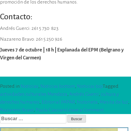
promoción de los derechos humanos.
Contacto:
Andrés Guerci: 261 5 730 823
Nazareno Bravo: 261 5 250 926
Jueves 7 de octubre | 18 h | Explanada del EPM (Belgrano y
Virgen del Carmen)
Posted in
Noticias
,
Noticias bottom
,
Noticias top
Tagged
actividades culturales Mendoza
,
Andrés Guerci
,
cultura y
derechos humanos
,
Editorial IMPAR
,
historieta
,
Mesita de luz
,
on
Nazareno Bravo
,
Paula Casciani
Leave a Comment
Buscar:
Se
presenta