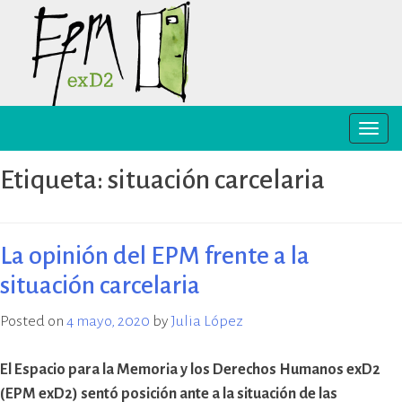
Skip
to
content
Toggle
EPM ex-D2 Mendoza
El Espacio para la Memoria y los
naviga
Derechos Humanos exD2 (EPM
Etiqueta:
situación carcelaria
ex-D2) es un sitio recuperado para
preservación y difusión de la
memoria sobre el terrorismo de
Estado y para la defensa y
La opinión del EPM frente a la
promoción de los derechos
situación carcelaria
humanos. Sus instalaciones
pertenecieron al Departamento
Posted on
4 mayo, 2020
by
Julia López
de Informaciones de la Policía de
Mendoza (D2) y fueron destinadas
a la represión política ilegal, antes
El Espacio para la Memoria y los Derechos Humanos exD2
y durante la última dictadura
(EPM exD2) sentó posición ante a la situación de las