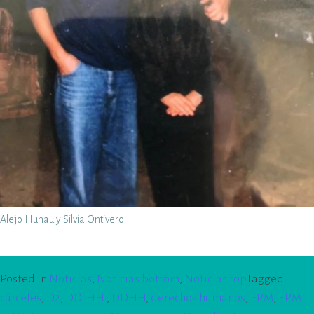
Alejo Hunau y Silvia Ontivero
Posted in
Noticias
,
Noticias bottom
,
Noticias top
Tagged
cárceles
,
D2
,
DD. HH.
,
DDHH
,
derechos humanos
,
EPM
,
EPM