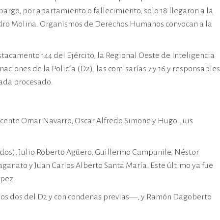
argo, por apartamiento o fallecimiento, solo 18 llegaron a la
 y Pedro Molina. Organismos de Derechos Humanos convocan a la
stacamento 144 del Ejército, la Regional Oeste de Inteligencia
ciones de la Policía (D2), las comisarías 7 y 16 y responsables
 cada procesado.
Vicente Omar Navarro, Oscar Alfredo Simone y Hugo Luis
cidos), Julio Roberto Agüero, Guillermo Campanile, Néstor
ganato y Juan Carlos Alberto Santa María. Este último ya fue
ópez.
los dos del D2 y con condenas previas—, y Ramón Dagoberto