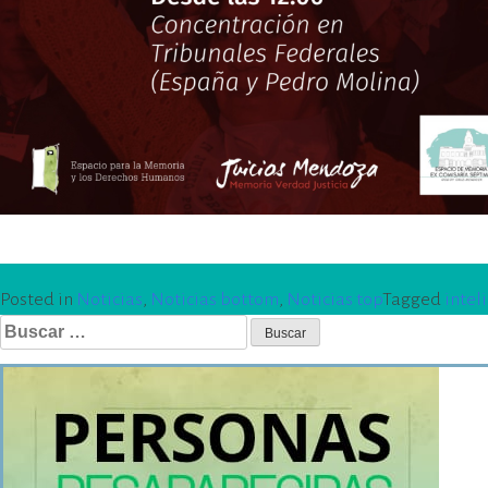
Posted in
Noticias
,
Noticias bottom
,
Noticias top
Tagged
intel
Buscar: