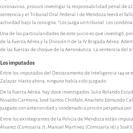
cívico-militar. El lugar fue sede del
coronavirus, procuró investigar la responsabilidad penal de 22
Centro Clandestino de Detención,
sentencia y el Tribunal Oral Federal 1 de Mendoza leerá el fal
Tortura y Extermino más
actividad bajo la consigna: “Los juzga un tribunal. Los conden
importante del Gran Mendoza.
Una de las particularidades de este juicio es que investigó, po
de la Fuerza Aérea y la División II de la IV Brigada Aérea. Ade
de las fuerzas de choque de la Aeronáutica. La sentencia del 9
Los imputados
Entre los imputados del Destacamento de Inteligencia 144 se e
Zalazar. Hasta ahora, ninguno había sido juzgado.
De la Fuerza Aérea, hay doce investigados: Julio Rolando Escud
Nivaldo Carmona, José Santos Chiófalo, Anacleto Edmundo Cald
juzgado con anterioridad y condenado a prisión perpetua por 
Entre los exintegrantes de la Policía de Mendoza están imp
Álvarez (Comisaría 7), Manuel Martínez (Comisaría 16) y José 