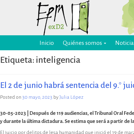
Skip
to
content
Inicio
Quiénes somos
Noticia
EPM ex-D2 Mendoza
El Espacio para la Memoria y los
Derechos Humanos exD2 (EPM
Etiqueta:
inteligencia
ex-D2) es un sitio recuperado para
preservación y difusión de la
memoria sobre el terrorismo de
Estado y para la defensa y
El 2 de junio habrá sentencia del 9.° 
promoción de los derechos
humanos. Sus instalaciones
Posted on
30 mayo, 2023
by
Julia López
pertenecieron al Departamento
de Informaciones de la Policía de
30-05-2023 | Después de 119 audiencias, el Tribunal Oral Fed
Mendoza (D2) y fueron destinadas
y durante la última dictadura. Se estima que será a partir de
a la represión política ilegal, antes
y durante la última dictadura
El juicio por delitos de lesa humanidad que inició el 19 de mar