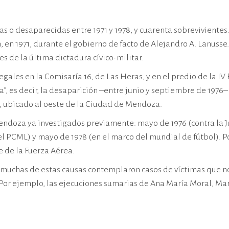
as o desaparecidas entre 1971 y 1978, y cuarenta sobreviviente
en 1971, durante el gobierno de facto de Alejandro A. Lanusse.
s de la última dictadura cívico-militar.
ales en la Comisaría 16, de Las Heras, y en el predio de la IV
”, es decir, la desaparición –entre junio y septiembre de 1976–
ín, ubicado al oeste de la Ciudad de Mendoza.
ndoza ya investigados previamente: mayo de 1976 (contra la Juv
el PCML) y mayo de 1978 (en el marco del mundial de fútbol). P
 de la Fuerza Aérea.
muchas de estas causas contemplaron casos de víctimas que no
Por ejemplo, las ejecuciones sumarias de Ana María Moral, Marí