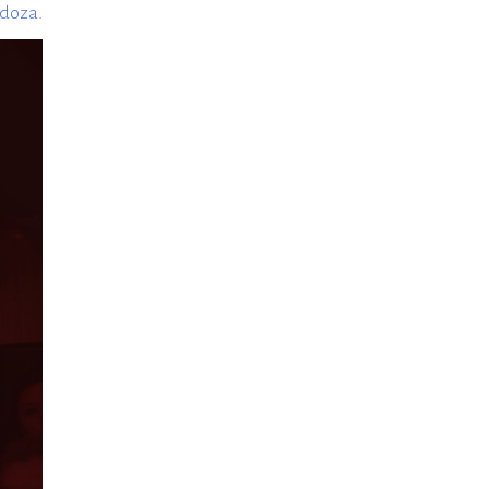
ndoza
.