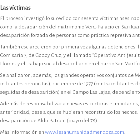
Las víctimas
El proceso investigó lo sucedido con sesenta víctimas asesinad
como la desaparición del matrimonio Verd-Palacio en San Juan, 
desaparición forzada de personas como práctica represiva ante
También esclarecieron por primera vez algunas detenciones ileg
Comisaría 7, de Godoy Cruz, y el llamado “Operativo Antijesuita
Llorens y el trabajo social desarrollado en el barrio San Mart
Se analizaron, además, los grandes operativos conjuntos de Me
militantes peronistas), diciembre de 1977 (contra militantes d
seguidas de desaparición) en el Campo Las Lajas, dependiente
Además de responsabilizar a nuevas estructuras e imputados, 
anterioridad, pese a que se hubieran reconstruido los hechos. 
desaparición de Aldo Patroni (mayo del 78).
Más información en
www.lesahumanidadmendoza.com
.