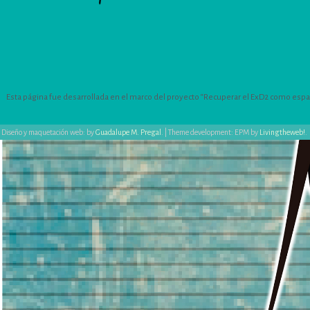
Esta página fue desarrollada en el marco del proyecto “Recuperar el ExD2 como espacio
Diseño y maquetación web: by
Guadalupe M. Pregal
.
|
Theme development: EPM by
Livingtheweb!
.