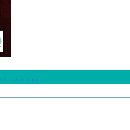
igencia
,
noveno juicio