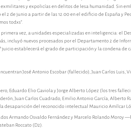
 exmilitares y expolicías en delitos de lesa humanidad. Sin emb
lo el 2 de junio a partir de las 12:00 en el edificio de España
amos todxs”.
r primera vez, a unidades especializadas en inteligencia: el De
más, incluyó nuevos procesados por el Departamento 2 de Informa
.° juicio establecerá el grado de participación y la condena de
ncuentran José Antonio Escobar (fallecido), Juan Carlos Luis, 
ero, Eduardo Elio Gaviola y Jorge Alberto López (los tres falle
erón, Juan Carlos Cuadrado, Emilio Antonio García, Alberto Ra
la desaparición del reconocido intelectual Mauricio Amílcar L
utados Armando Osvaldo Fernández y Marcelo Rolando Moroy —
Esteban Roccato (D2).