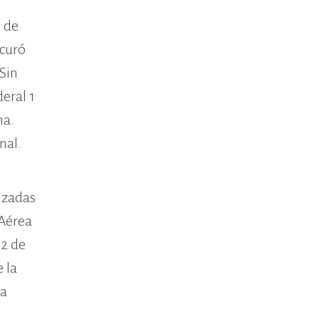
o de
ocuró
 Sin
eral 1
na.
nal.
lizadas
 Aérea
 2 de
 la
da