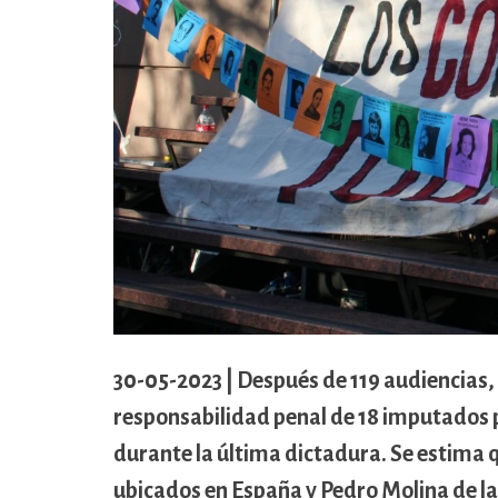
cívico-militar. El lugar fue sede del
Centro Clandestino de Detención,
Tortura y Extermino más
importante del Gran Mendoza.
30-05-2023 | Después de 119 audiencias, el
responsabilidad penal de 18 imputados 
durante la última dictadura. Se estima qu
ubicados en España y Pedro Molina de l