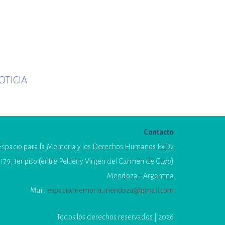
Next
OTICIA
post:
Contacto
Espacio para la Memoria y los Derechos Humanos ExD2
179, 1er piso (entre Peltier y Virgen del Carmen de Cuyo)
Mendoza - Argentina
Mail:
espacio.memoria.mendoza@gmail.com
Todos los derechos reservados | 2026