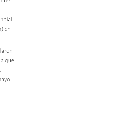
ente:
undial
n) en
laron
 a que
,
(mayo