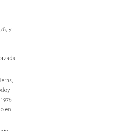
78, y
forzada
Heras,
Godoy
e 1976–
do en