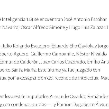
Inteligencia 144 se encuentran José Antonio Escobar
ar Navarro, Oscar Alfredo Simone y Hugo Luis Zalazar. 
: Julio Rolando Escudero, Eduardo Elio Gaviola y Jorge
o Roberto Agüero, Guillermo Campanile, Néstor Nivaldo
 Edmundo Calderón, Juan Carlos Cuadrado, Emilio Ant
berto Santa María. Este último ya fue juzgado con
ua por la desaparición del reconocido intelectual Mau
e Mendoza están imputados Armando Osvaldo Fernández
y con condenas previas—, y Ramón Dagoberto Álvare