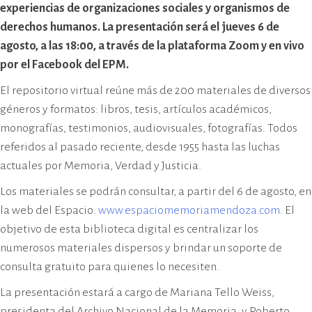
cívico-militar. El lugar fue sede del
experiencias de organizaciones sociales y organismos de
Centro Clandestino de Detención,
derechos humanos. La presentación será el jueves 6 de
Tortura y Extermino más
agosto, a las 18:00, a través de la plataforma Zoom y en vivo
importante del Gran Mendoza.
por el Facebook del EPM.
El repositorio virtual reúne más de 200 materiales de diversos
géneros y formatos: libros, tesis, artículos académicos,
monografías, testimonios, audiovisuales, fotografías. Todos
referidos al pasado reciente, desde 1955 hasta las luchas
actuales por Memoria, Verdad y Justicia.
Los materiales se podrán consultar, a partir del 6 de agosto, en
la web del Espacio:
www.espaciomemoriamendoza.com
. El
objetivo de esta biblioteca digital es centralizar los
numerosos materiales dispersos y brindar un soporte de
consulta gratuito para quienes lo necesiten.
La presentación estará a cargo de Mariana Tello Weiss,
presidenta del Archivo Nacional de la Memoria, y Roberto