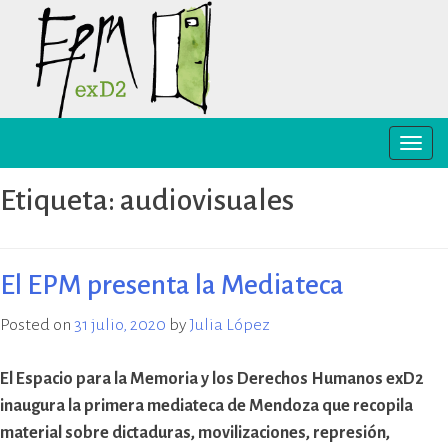
Skip
to
content
Toggle
EPM ex-D2 Mendoza
El Espacio para la Memoria y los
naviga
Derechos Humanos exD2 (EPM
Etiqueta:
audiovisuales
ex-D2) es un sitio recuperado para
preservación y difusión de la
memoria sobre el terrorismo de
Estado y para la defensa y
El EPM presenta la Mediateca
promoción de los derechos
humanos. Sus instalaciones
Posted on
31 julio, 2020
by
Julia López
pertenecieron al Departamento
de Informaciones de la Policía de
El Espacio para la Memoria y los Derechos Humanos exD2
Mendoza (D2) y fueron destinadas
inaugura la primera mediateca de Mendoza que recopila
a la represión política ilegal, antes
material sobre dictaduras, movilizaciones, represión,
y durante la última dictadura