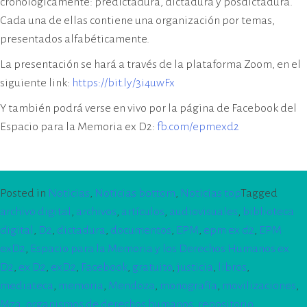
cronológicamente: predictadura, dictadura y posdictadura.
Cada una de ellas contiene una organización por temas,
presentados alfabéticamente.
La presentación se hará a través de la plataforma Zoom, en el
siguiente link:
https://bit.ly/3i4uwFx
Y también podrá verse en vivo por la página de Facebook del
Espacio para la Memoria ex D2:
fb.com/epmexd2
Posted in
Noticias
,
Noticias bottom
,
Noticias top
Tagged
archivo digital
,
archivos
,
artículos
,
audiovisuales
,
biblioteca
digital
,
D2
,
dictadura
,
documentos
,
EPM
,
epm ex d2
,
EPM
exD2
,
Espacio para la Memoria y los Derechos Humanos ex
D2
,
ex D2
,
exD2
,
Facebook
,
gratuito
,
justicia
,
libros
,
mediateca
,
memoria
,
Mendoza
,
monografía
,
movilizaciones
,
Mza
,
organismos de derechos humanos
,
repositorio
,