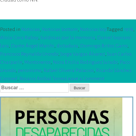
Posted in
Noticias
,
Noticias bottom
,
Noticias top
Tagged
1976
,
Alicia Cora Raboy
,
baldosas por la memoria
,
Daniel Soprano
Jara
,
Dante Ángel Marchi
,
dictadura
,
Domingo Britos Garro
,
Francisco Reynaldo Urondo
,
Jorge Vargas Álvarez
,
Juan Carlos
Charparín
,
Montoneros
,
Nora Ercilia Rodríguez Jurado
,
Paco
Urondo
,
peronismo
,
Rafael Olivera Palacios
,
Ricardo Sánchez
on
Coronel
,
Rosario Aníbal Torres
Leave a Comment
Buscar:
El
EPM
colocó
diez
Baldosas
por
la