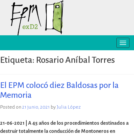
Skip
to
content
Toggle
EPM ex-D2 Mendoza
El Espacio para la Memoria y los
naviga
Derechos Humanos exD2 (EPM
Etiqueta:
Rosario Aníbal Torres
ex-D2) es un sitio recuperado para
preservación y difusión de la
memoria sobre el terrorismo de
Estado y para la defensa y
El EPM colocó diez Baldosas por la
promoción de los derechos
Memoria
humanos. Sus instalaciones
pertenecieron al Departamento
Posted on
21 junio, 2021
by
Julia López
de Informaciones de la Policía de
Mendoza (D2) y fueron destinadas
a la represión política ilegal, antes
21-06-2021 | A 45 años de los procedimientos destinados a
y durante la última dictadura
destruir totalmente la conducción de Montoneros en