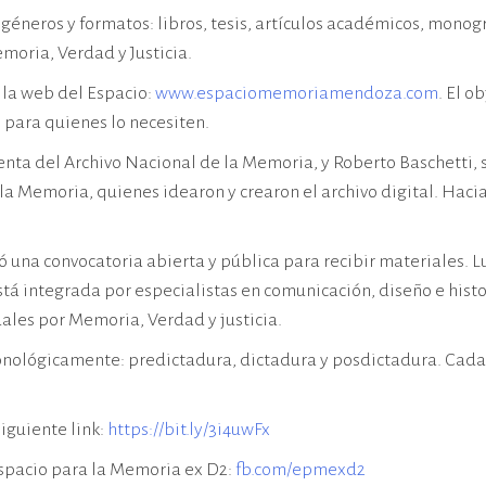
géneros y formatos: libros, tesis, artículos académicos, monogr
moria, Verdad y Justicia.
n la web del Espacio:
www.espaciomemoriamendoza.com
. El o
 para quienes lo necesiten.
nta del Archivo Nacional de la Memoria, y Roberto Baschetti, s
 Memoria, quienes idearon y crearon el archivo digital. Hacia 
 una convocatoria abierta y pública para recibir materiales. L
tá integrada por especialistas en comunicación, diseño e histo
uales por Memoria, Verdad y justicia.
 cronológicamente: predictadura, dictadura y posdictadura. Cad
iguiente link:
https://bit.ly/3i4uwFx
Espacio para la Memoria ex D2:
fb.com/epmexd2