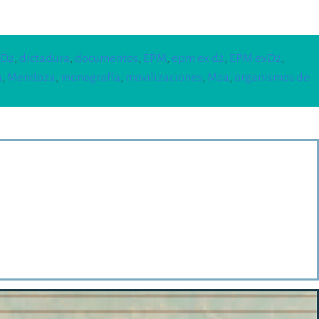
D2
,
dictadura
,
documentos
,
EPM
,
epm ex d2
,
EPM exD2
,
a
,
Mendoza
,
monografía
,
movilizaciones
,
Mza
,
organismos de