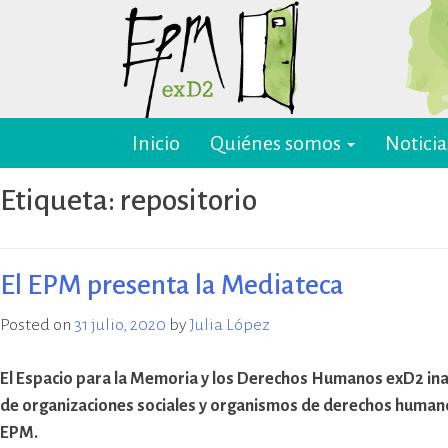
Skip
to
content
Inicio
Quiénes somos
Noticia
EPM ex-D2 Mendoza
El Espacio para la Memoria y los
Derechos Humanos exD2 (EPM
Etiqueta:
repositorio
ex-D2) es un sitio recuperado para
preservación y difusión de la
memoria sobre el terrorismo de
Estado y para la defensa y
El EPM presenta la Mediateca
promoción de los derechos
humanos. Sus instalaciones
Posted on
31 julio, 2020
by
Julia López
pertenecieron al Departamento
de Informaciones de la Policía de
El Espacio para la Memoria y los Derechos Humanos exD2 ina
Mendoza (D2) y fueron destinadas
de organizaciones sociales y organismos de derechos humanos.
a la represión política ilegal, antes
EPM.
y durante la última dictadura