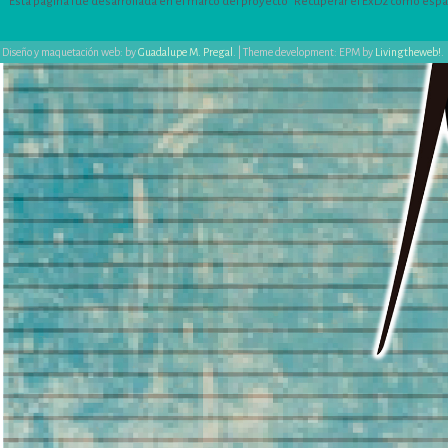
Esta página fue desarrollada en el marco del proyecto “Recuperar el ExD2 como espacio
Diseño y maquetación web: by
Guadalupe M. Pregal
.
|
Theme development: EPM by
Livingtheweb!
.