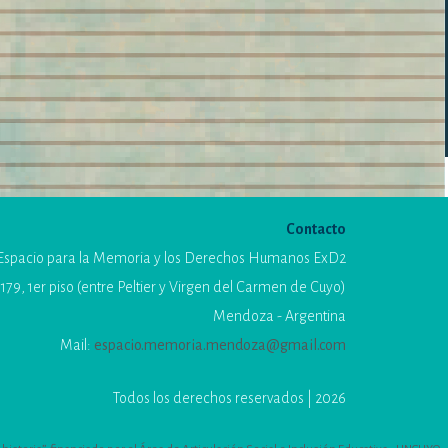
Contacto
Espacio para la Memoria y los Derechos Humanos ExD2
179, 1er piso (entre Peltier y Virgen del Carmen de Cuyo)
Mendoza - Argentina
Mail:
espacio.memoria.mendoza@gmail.com
Todos los derechos reservados | 2026