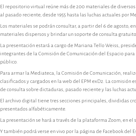
cívico-militar. El lugar fue sede del
El repositorio virtual reúne más de 200 materiales de diversos 
Centro Clandestino de Detención,
al pasado reciente, desde 1955 hasta las luchas actuales por Me
Tortura y Extermino más
importante del Gran Mendoza.
Los materiales se podrán consultar, a partir del 6 de agosto, e
materiales dispersos y brindar un soporte de consulta gratuito
La presentación estará a cargo de Mariana Tello Weiss, preside
integrantes de la Comisión de Comunicación del Espacio para la
público.
Para armar la Mediateca, la Comisión de Comunicación, realizó
clasificados y cargados en la web del EPM exD2. La comisión es
de consulta sobre dictaduras, pasado reciente y las luchas act
El archivo digital tiene tres secciones principales, divididas
presentados alfabéticamente.
La presentación se hará a través de la plataforma Zoom, en el s
Y también podrá verse en vivo por la página de Facebook del 