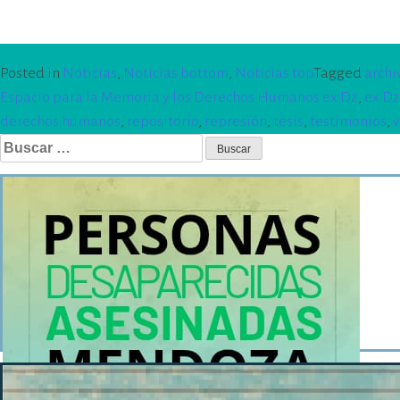
Posted in
Noticias
,
Noticias bottom
,
Noticias top
Tagged
archi
Espacio para la Memoria y los Derechos Humanos ex D2
,
ex D2
derechos humanos
,
repositorio
,
represión
,
tesis
,
testimonios
,
Buscar: