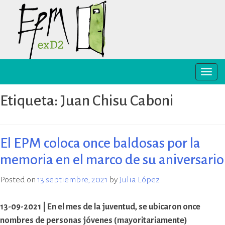
Skip
to
content
Toggle
EPM ex-D2 Mendoza
El Espacio para la Memoria y los
naviga
Derechos Humanos exD2 (EPM
Etiqueta:
Juan Chisu Caboni
ex-D2) es un sitio recuperado para
preservación y difusión de la
memoria sobre el terrorismo de
Estado y para la defensa y
El EPM coloca once baldosas por la
promoción de los derechos
memoria en el marco de su aniversario
humanos. Sus instalaciones
pertenecieron al Departamento
Posted on
13 septiembre, 2021
by
Julia López
de Informaciones de la Policía de
Mendoza (D2) y fueron destinadas
a la represión política ilegal, antes
13-09-2021 | En el mes de la juventud, se ubicaron once
y durante la última dictadura
nombres de personas jóvenes (mayoritariamente)