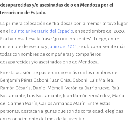
cívico-militar. El lugar fue sede del
desaparecidas y/o asesinadas de o en Mendoza por el
Centro Clandestino de Detención,
terrorismo de Estado.
Tortura y Extermino más
La primera colocación de “Baldosas por la memoria” tuvo lugar
importante del Gran Mendoza.
en el
quinto aniversario del Espacio
, en septiembre del 2020.
Esa baldosa lleva la frase “30 000 presentes”. Luego, entre
diciembre de ese año y
junio del 2021
, se ubicaron veinte más,
todas con nombres de compañeras y compañeros
desaparecidos y/o asesinados en o de Mendoza.
En esta ocasión, se pusieron once más con los nombres de
Benjamín Pérez Caboni, Juan Chisu Caboni, Luis Mallea,
Ramón Césaris, Daniel Mémoli, Verónica Barrionuevo, Raúl
Bustamante, Luis Bustamante, Juan Ramón Fernández, María
del Carmen Marín, Carlos Armando Marín. Entre estas
personas, destacan algunas que son de corta edad, elegidas
en reconocimiento del mes de la juventud.