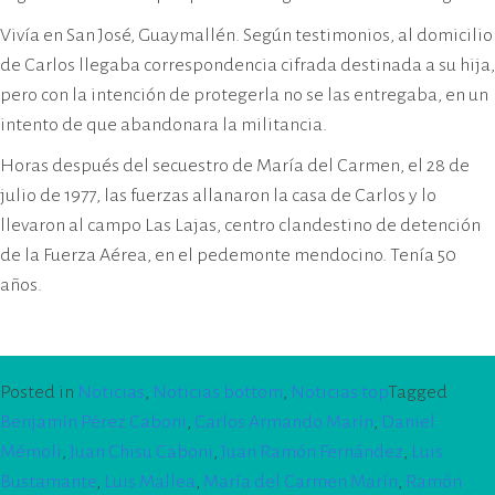
Vivía en San José, Guaymallén. Según testimonios, al domicilio
de Carlos llegaba correspondencia cifrada destinada a su hija,
pero con la intención de protegerla no se las entregaba, en un
intento de que abandonara la militancia.
Horas después del secuestro de María del Carmen, el 28 de
julio de 1977, las fuerzas allanaron la casa de Carlos y lo
llevaron al campo Las Lajas, centro clandestino de detención
de la Fuerza Aérea, en el pedemonte mendocino. Tenía 50
años.
Posted in
Noticias
,
Noticias bottom
,
Noticias top
Tagged
Benjamín Pérez Caboni
,
Carlos Armando Marín
,
Daniel
Mémoli
,
Juan Chisu Caboni
,
Juan Ramón Fernández
,
Luis
Bustamante
,
Luis Mallea
,
María del Carmen Marín
,
Ramón