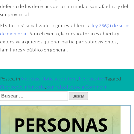
defensa de los derechos de la comunidad sanrafaelina y del
sur provincial.
El sitio será señalizado según establece la
ley 26691 de sitios
de memoria
. Para el evento, la convocatoria es abierta y
extensiva a quienes quieran participar: sobrevivientes,
familiares y público en general.
Posted in
Noticias
,
Noticias bottom
,
Noticias top
Tagged
on
Cuerpo de Infantería
,
san rafael
Leave a Comment
Buscar:
Señalizarán
como
sitio
de
memoria