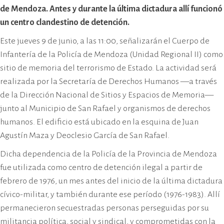
cívico-militar. El lugar fue sede del
de Mendoza. Antes y durante la última dictadura allí funcionó
Centro Clandestino de Detención,
un centro clandestino de detención.
Tortura y Extermino más
Este jueves 9 de junio, a las 11:00, señalizarán el Cuerpo de
importante del Gran Mendoza.
Infantería de la Policía de Mendoza (Unidad Regional II) como
sitio de memoria del terrorismo de Estado. La actividad será
realizada por la Secretaría de Derechos Humanos —a través
de la Dirección Nacional de Sitios y Espacios de Memoria—
junto al Municipio de San Rafael y organismos de derechos
humanos. El edificio está ubicado en la esquina de Juan
Agustín Maza y Deoclesio García de San Rafael.
Dicha dependencia de la Policía de la Provincia de Mendoza
fue utilizada como centro de detención ilegal a partir de
febrero de 1976, un mes antes del inicio de la última dictadura
cívico-militar, y también durante ese período (1976-1983). Allí
permanecieron secuestradas personas perseguidas por su
militancia política, social y sindical, y comprometidas con la