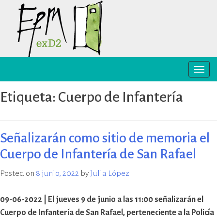
Skip
to
content
Toggle
EPM ex-D2 Mendoza
El Espacio para la Memoria y los
naviga
Derechos Humanos exD2 (EPM
Etiqueta:
Cuerpo de Infantería
ex-D2) es un sitio recuperado para
preservación y difusión de la
memoria sobre el terrorismo de
Estado y para la defensa y
Señalizarán como sitio de memoria el
promoción de los derechos
Cuerpo de Infantería de San Rafael
humanos. Sus instalaciones
pertenecieron al Departamento
Posted on
8 junio, 2022
by
Julia López
de Informaciones de la Policía de
Mendoza (D2) y fueron destinadas
a la represión política ilegal, antes
09-06-2022 | El jueves 9 de junio a las 11:00 señalizarán el
y durante la última dictadura
Cuerpo de Infantería de San Rafael, perteneciente a la Policía