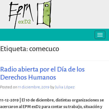
Skip
to
content
Toggle
EPM ex-D2 Mendoza
El Espacio para la Memoria y los
naviga
Derechos Humanos exD2 (EPM
Etiqueta:
comecuco
ex-D2) es un sitio recuperado para
preservación y difusión de la
memoria sobre el terrorismo de
Estado y para la defensa y
Radio abierta por el Día de los
promoción de los derechos
Derechos Humanos
humanos. Sus instalaciones
pertenecieron al Departamento
Posted on
11 diciembre, 2019
by
Julia López
de Informaciones de la Policía de
Mendoza (D2) y fueron destinadas
a la represión política ilegal, antes
11-12-2019 | El 10 de diciembre, distintas organizaciones se
y durante la última dictadura
acercaron al EPM exD2 para contar su trabajo, situación y