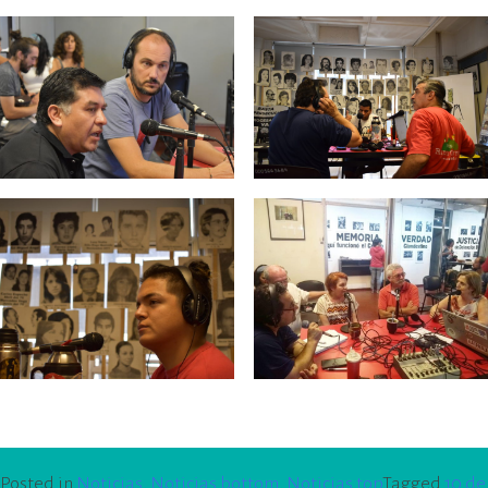
Posted in
Noticias
,
Noticias bottom
,
Noticias top
Tagged
10 de