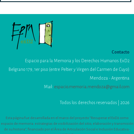
Contacto
Espacio para la Memoria y los Derechos Humanos ExD2
Belgrano 179, 1er piso (entre Peltier y Virgen del Carmen de Cuyo)
Mendoza - Argentina
Mail:
espacio.memoria.mendoza@gmail.com
Todos los derechos reservados | 2026
Esta página fue desarrollada en el marco del proyecto “Recuperar el ExD2 como
espacio de memoria: estrategias de visibilización del sitio, elaboración y transmisión
de su historia”, financiado por el Área de Articulación Social e Inclusión Educativa -