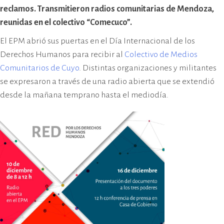
cívico-militar. El lugar fue sede del
reclamos. Transmitieron radios comunitarias de Mendoza,
Centro Clandestino de Detención,
reunidas en el colectivo “Comecuco”.
Tortura y Extermino más
El EPM abrió sus puertas en el Día Internacional de los
importante del Gran Mendoza.
Derechos Humanos para recibir al
Colectivo de Medios
Comunitarios de Cuyo
. Distintas organizaciones y militantes
se expresaron a través de una radio abierta que se extendió
desde la mañana temprano hasta el mediodía.