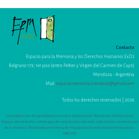
Contacto
Espacio para la Memoria y los Derechos Humanos ExD2
Belgrano 179, 1er piso (entre Peltier y Virgen del Carmen de Cuyo)
Mendoza - Argentina
Mail:
espacio.memoria.mendoza@gmail.com
Todos los derechos reservados | 2026
Esta página fue desarrollada en el marco del proyecto “Recuperar el ExD2 como
espacio de memoria: estrategias de visibilización del sitio, elaboración y transmisión
de su historia”, financiado por el Área de Articulación Social e Inclusión Educativa -
UNCUYO