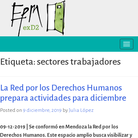
Skip
to
content
Toggle
EPM ex-D2 Mendoza
El Espacio para la Memoria y los
naviga
Derechos Humanos exD2 (EPM
Etiqueta:
sectores trabajadores
ex-D2) es un sitio recuperado para
preservación y difusión de la
memoria sobre el terrorismo de
Estado y para la defensa y
La Red por los Derechos Humanos
promoción de los derechos
prepara actividades para diciembre
humanos. Sus instalaciones
pertenecieron al Departamento
Posted on
9 diciembre, 2019
by
Julia López
de Informaciones de la Policía de
Mendoza (D2) y fueron destinadas
a la represión política ilegal, antes
09-12-2019 | Se conformó en Mendoza la Red por los
y durante la última dictadura
Derechos Humanos. Este espacio amplio busca visibilizar y