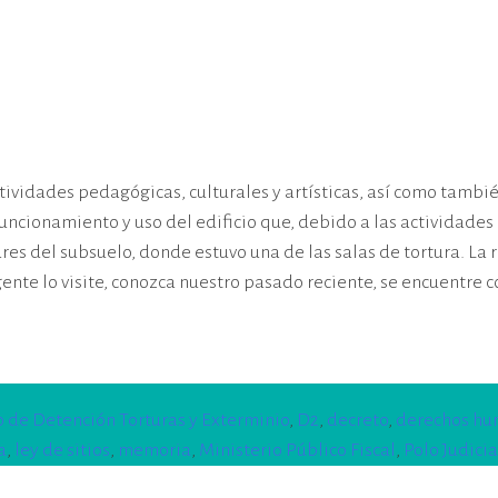
actividades pedagógicas, culturales y artísticas, así como tamb
uncionamiento y uso del edificio que, debido a las actividades 
ares del subsuelo, donde estuvo una de las salas de tortura. La
nte lo visite, conozca nuestro pasado reciente, se encuentre c
 de Detención Torturas y Exterminio
,
D2
,
decreto
,
derechos h
a
,
ley de sitios
,
memoria
,
Ministerio Público Fiscal
,
Polo Judicia