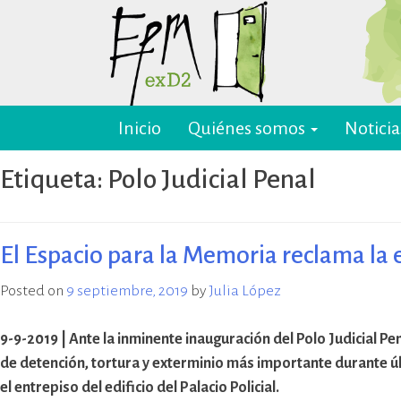
Skip
to
content
Inicio
Quiénes somos
Noticia
EPM ex-D2 Mendoza
El Espacio para la Memoria y los
Derechos Humanos exD2 (EPM
Etiqueta:
Polo Judicial Penal
ex-D2) es un sitio recuperado para
preservación y difusión de la
memoria sobre el terrorismo de
Estado y para la defensa y
El Espacio para la Memoria reclama la 
promoción de los derechos
humanos. Sus instalaciones
Posted on
9 septiembre, 2019
by
Julia López
pertenecieron al Departamento
de Informaciones de la Policía de
9-9-2019 | Ante la inminente inauguración del Polo Judicial Pe
Mendoza (D2) y fueron destinadas
de detención, tortura y exterminio más importante durante ú
a la represión política ilegal, antes
el entrepiso del edificio del Palacio Policial.
y durante la última dictadura