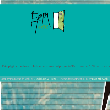
Esta página fue desarrollada en el marco del proyecto “Recuperar el ExD2 como espacio
Diseño y maquetación web: by
Guadalupe M. Pregal
.
|
Theme development: EPM by
Livingtheweb!
.