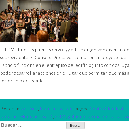
El EPM abrió sus puertas en 2015 y allí se organizan diversas 
sobreviviente. El Consejo Directivo cuenta con un proyecto de f
Espacio funciona en el entrepiso del edificio junto con dos lug
poder desarrollar acciones en el lugar que permitan que más ge
terrorismo de Estado.
Posted in
Noticias
,
Noticias bottom
Tagged
Centro Clandestino
Derechos Humanos ex D2
,
exD2
,
gobierno de mendoza
,
justici
Buscar: