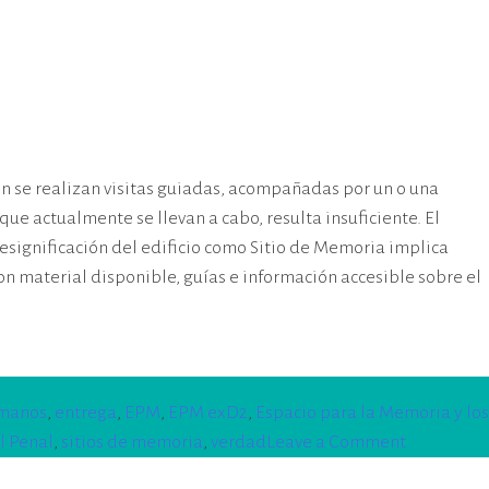
ién se realizan visitas guiadas, acompañadas por un o una
que actualmente se llevan a cabo, resulta insuficiente. El
 resignificación del edificio como Sitio de Memoria implica
on material disponible, guías e información accesible sobre el
umanos
,
entrega
,
EPM
,
EPM exD2
,
Espacio para la Memoria y los
on
l Penal
,
sitios de memoria
,
verdad
Leave a Comment
El