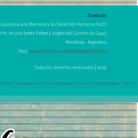
Contacto
Espacio para la Memoria y los Derechos Humanos ExD2
179, 1er piso (entre Peltier y Virgen del Carmen de Cuyo)
Mendoza - Argentina
Mail:
espacio.memoria.mendoza@gmail.com
Todos los derechos reservados | 2026
istoria”, financiado por el Área de Articulación Social e Inclusión Educativa - UNCUYO