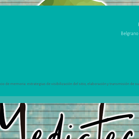
Belgrano 
 de memoria: estrategias de visibilización del sitio, elaboración y transmisión de su h