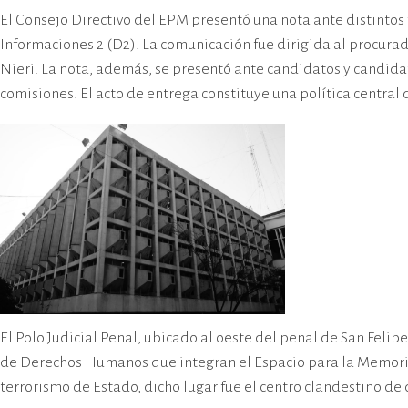
cívico-militar. El lugar fue sede del
El Consejo Directivo del EPM presentó una nota ante distintos
Centro Clandestino de Detención,
Informaciones 2 (D2). La comunicación fue dirigida al procurado
Tortura y Extermino más
Nieri. La nota, además, se presentó ante candidatos y candida
importante del Gran Mendoza.
comisiones. El acto de entrega constituye una política centra
El Polo Judicial Penal, ubicado al oeste del penal de San Felip
de Derechos Humanos que integran el Espacio para la Memoria (E
terrorismo de Estado, dicho lugar fue el centro clandestino de