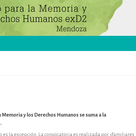
ra la Memoria y los Derechos Humanos se suma a la
s.
 es la excepción. La convocatoria es realizada por «familiares