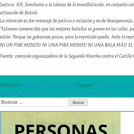
Justicia. Allí, familiares a la cabeza de la manifestación, en conjunto
actuación de Batalá.
La intención es dar mensaje de justicia e inclusión y no de desesperanz
“Estamos convencidos que las mejores batallas se ganan en las calles, pa
están. Porque los gobiernos pasan, pero la represión queda. Ante la repr
NI UN PIBE MENOS! NI UNA PIBA MENOS! NI UNA BALA MÁS! EL
Fuente: comisión organizadora de la Segunda Marcha
contra el Gatillo
Posted in
Noticias
,
Noticias bottom
Tagged
convocatoria
,
D2
,
e
memoria
,
Mendoza
,
ni un pibe menos
,
ni una piba menos
,
Segu
Buscar: