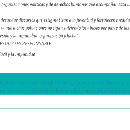
 con organizaciones políticas y de derechos humanos que acompañan esta l
a, desandar discursos que estigmatizan a la juventud y fortalecen medid
ra que dichas poblaciones no sigan sufriendo los abusos por parte de las
esión y la impunidad, organización y lucha”.
 ESTADO ES RESPONSABLE!
 Fácil y la Impunidad
l estado es responsable
,
EPM exD2
,
Espacio para la Memoria y
nda marcha contra el gatillo fácil y la impunidad
,
verdad
Leav