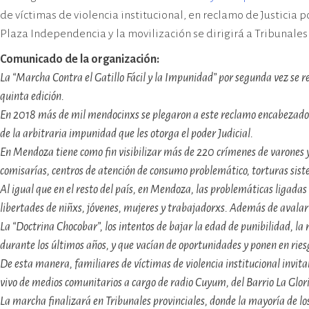
cívico-militar. El lugar fue sede del
de víctimas de violencia institucional, en reclamo de Justicia 
Centro Clandestino de Detención,
Plaza Independencia y la movilización se dirigirá a Tribunales
Tortura y Extermino más
importante del Gran Mendoza.
Comunicado de la organización:
La “Marcha Contra el Gatillo Fácil y la Impunidad” por segunda vez se re
quinta edición.
En 2018 más de mil mendocinxs se plegaron a este reclamo encabezado po
de la arbitraria impunidad que les otorga el poder Judicial.
En Mendoza tiene como fin visibilizar más de 220 crímenes de varones y
comisarías, centros de atención de consumo problemático, torturas sistem
Al igual que en el resto del país, en Mendoza, las problemáticas ligadas
libertades de niñxs, jóvenes, mujeres y trabajadorxs. Además de avalar 
La “Doctrina Chocobar”, los intentos de bajar la edad de punibilidad, la r
durante los últimos años, y que vacían de oportunidades y ponen en ries
De esta manera, familiares de víctimas de violencia institucional invi
vivo de medios comunitarios a cargo de radio Cuyum, del Barrio La Glor
La marcha finalizará en Tribunales provinciales, donde la mayoría de lo