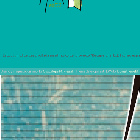
Esta página fue desarrollada en el marco del proyecto “Recuperar el ExD2 como espacio
Diseño y maquetación web: by
Guadalupe M. Pregal
.
|
Theme development: EPM by
Livingtheweb!
.