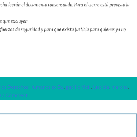
ucha leerán el documento consensuado. Para el cierre está previsto la
as que excluyen.
 fuerzas de seguridad y para que exista justicia para quienes ya no
 los Derechos Humanos ex D2
,
gatillo fácil
,
justicia
,
marcha
,
on
e a Comment
Segunda
Marcha
contra
el
Gatillo