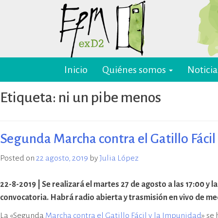
Skip
to
content
Inicio
Quiénes somos
Noticia
EPM ex-D2 Mendoza
El Espacio para la Memoria y los
Derechos Humanos exD2 (EPM
Etiqueta:
ni un pibe menos
ex-D2) es un sitio recuperado para
preservación y difusión de la
memoria sobre el terrorismo de
Estado y para la defensa y
Segunda Marcha contra el Gatillo Fáci
promoción de los derechos
humanos. Sus instalaciones
Posted on
22 agosto, 2019
by
Julia López
pertenecieron al Departamento
de Informaciones de la Policía de
22-8-2019 | Se realizará el martes 27 de agosto a las 17:00 y
Mendoza (D2) y fueron destinadas
convocatoria.
Habrá radio abierta y trasmisión en vivo de me
a la represión política ilegal, antes
y durante la última dictadura
La «Segunda
Marcha contra el Gatillo Fácil y la Impunidad
» se