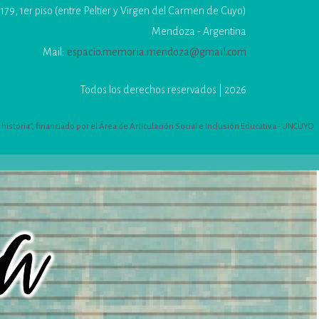
179, 1er piso (entre Peltier y Virgen del Carmen de Cuyo)
Mendoza - Argentina
Mail:
espacio.memoria.mendoza@gmail.com
Todos los derechos reservados | 2026
istoria”, financiado por el Área de Articulación Social e Inclusión Educativa - UNCUYO