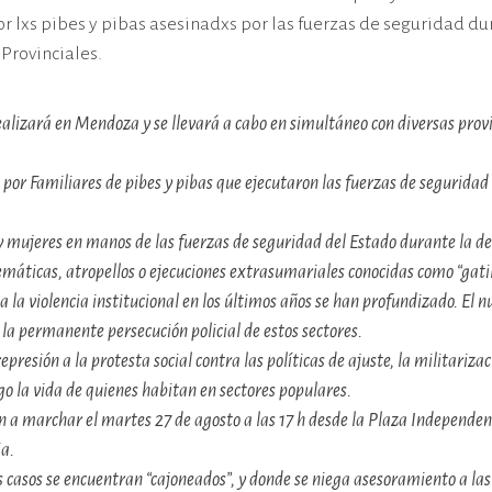
por lxs pibes y pibas asesinadxs por las fuerzas de seguridad du
 Provinciales.
alizará en Mendoza y se llevará a cabo en simultáneo con diversas provinc
r Familiares de pibes y pibas que ejecutaron las fuerzas de seguridad 
 mujeres en manos de las fuerzas de seguridad del Estado durante la de
áticas, atropellos o ejecuciones extrasumariales conocidas como “gatillo 
 a la violencia institucional en los últimos años se han profundizado. El
la permanente persecución policial de estos sectores.
epresión a la protesta social contra las políticas de ajuste, la militariza
go la vida de quienes habitan en sectores populares.
tan a marchar el martes 27 de agosto a las 17 h desde la Plaza Independ
ia.
s casos se encuentran “cajoneados”, y donde se niega asesoramiento a las