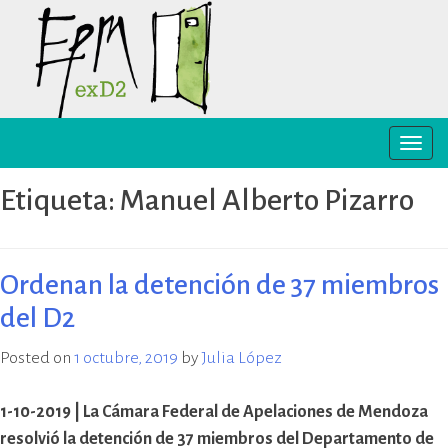
Skip
to
content
Toggle
EPM ex-D2 Mendoza
El Espacio para la Memoria y los
naviga
Derechos Humanos exD2 (EPM
Etiqueta:
Manuel Alberto Pizarro
ex-D2) es un sitio recuperado para
preservación y difusión de la
memoria sobre el terrorismo de
Estado y para la defensa y
Ordenan la detención de 37 miembros
promoción de los derechos
del D2
humanos. Sus instalaciones
pertenecieron al Departamento
Posted on
1 octubre, 2019
by
Julia López
de Informaciones de la Policía de
Mendoza (D2) y fueron destinadas
a la represión política ilegal, antes
1-10-2019 | La Cámara Federal de Apelaciones de Mendoza
y durante la última dictadura
resolvió la detención de 37 miembros del Departamento de