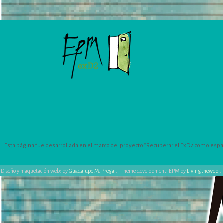
Esta página fue desarrollada en el marco del proyecto “Recuperar el ExD2 como espacio
Diseño y maquetación web: by
Guadalupe M. Pregal
.
|
Theme development: EPM by
Livingtheweb!
.