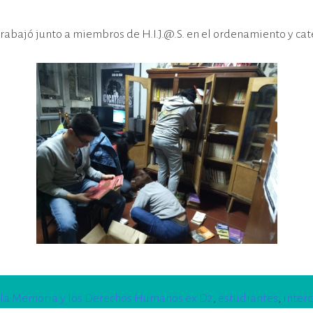
trabajó junto a miembros de H.I.J.@.S. en el ordenamiento y ca
 la Memoria y los Derechos Humanos ex D2
,
estudiantes
,
inter