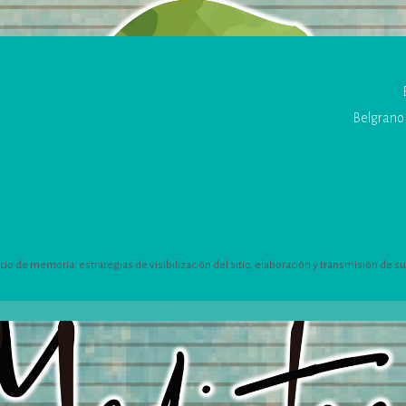
Belgrano 
 de memoria: estrategias de visibilización del sitio, elaboración y transmisión de su h