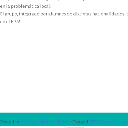
cívico-militar. El lugar fue sede del
en la problemática local.
Centro Clandestino de Detención,
El grupo, integrado por alumnes de distintas nacionalidades, 
Tortura y Extermino más
en el EPM.
importante del Gran Mendoza.
Posted in
Noticias
,
Noticias bottom
Tagged
EPM
,
Espacio para