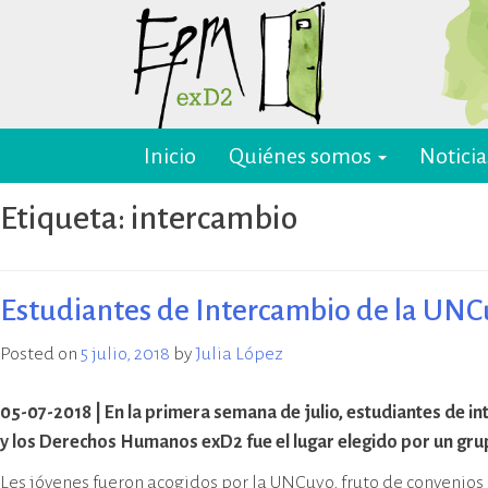
Skip
to
content
Inicio
Quiénes somos
Noticia
EPM ex-D2 Mendoza
El Espacio para la Memoria y los
Derechos Humanos exD2 (EPM
Etiqueta:
intercambio
ex-D2) es un sitio recuperado para
preservación y difusión de la
memoria sobre el terrorismo de
Estado y para la defensa y
Estudiantes de Intercambio de la UNCu
promoción de los derechos
humanos. Sus instalaciones
Posted on
5 julio, 2018
by
Julia López
pertenecieron al Departamento
de Informaciones de la Policía de
05-07-2018 | En la primera semana de julio, estudiantes de i
Mendoza (D2) y fueron destinadas
y los Derechos Humanos exD2 fue el lugar elegido por un gru
a la represión política ilegal, antes
y durante la última dictadura
Les jóvenes fueron acogidos por la UNCuyo, fruto de convenios 