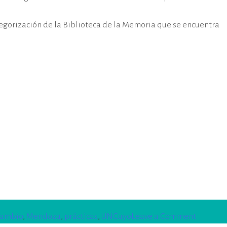
tegorización de la Biblioteca de la Memoria que se encuentra
on
cambio
,
Mendoza
,
prácticas
,
UNCuyo
Leave a Comment