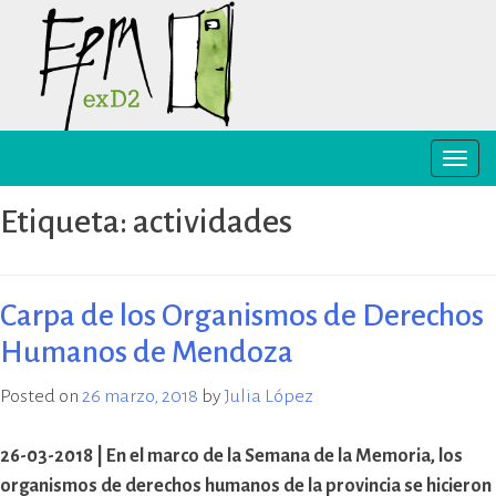
Skip
to
content
Toggle
EPM ex-D2 Mendoza
El Espacio para la Memoria y los
naviga
Derechos Humanos exD2 (EPM
Etiqueta:
actividades
ex-D2) es un sitio recuperado para
preservación y difusión de la
memoria sobre el terrorismo de
Estado y para la defensa y
Carpa de los Organismos de Derechos
promoción de los derechos
Humanos de Mendoza
humanos. Sus instalaciones
pertenecieron al Departamento
Posted on
26 marzo, 2018
by
Julia López
de Informaciones de la Policía de
Mendoza (D2) y fueron destinadas
a la represión política ilegal, antes
26-03-2018 |
En el marco de la Semana de la Memoria, los
y durante la última dictadura
organismos de derechos humanos de la provincia se hicieron