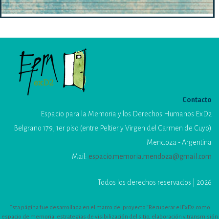
Contacto
Espacio para la Memoria y los Derechos Humanos ExD2
Belgrano 179, 1er piso (entre Peltier y Virgen del Carmen de Cuyo)
Mendoza - Argentina
Mail:
espacio.memoria.mendoza@gmail.com
Todos los derechos reservados | 2026
Esta página fue desarrollada en el marco del proyecto “Recuperar el ExD2 como
espacio de memoria: estrategias de visibilización del sitio, elaboración y transmisión