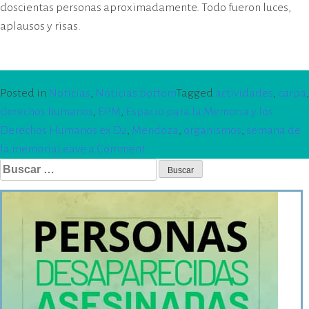
doscientas personas aproximadamente. Todo fueron luces,
aplausos y risas.
Posted in
Noticias
,
Noticias bottom
Tagged
actividades
,
carpa
,
derechos humanos
,
EPM
,
Espacio para la Memoria y los
Derechos Humanos ex D2
,
Mendoza
,
organismos
,
semana de
on
la memoria
Leave a Comment
Buscar:
Carpa
de
los
Organismos
de
Derechos
Humanos
de