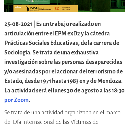
cívico-militar. El lugar fue sede del
Centro Clandestino de Detención,
Tortura y Extermino más
25-08-2021 | Es un trabajo realizado en
importante del Gran Mendoza.
articulación entre el EPM exD2 y la cátedra
Prácticas Sociales Educativas, de la carrera de
Sociología. Se trata de una exhaustiva
investigación sobre las personas desaparecidas
y/o asesinadas por el accionar del terrorismo de
Estado, desde 1971 hasta 1983 en y de Mendoza.
La actividad será el lunes 30 de agosto a las 18:30
por Zoom
.
Se trata de una actividad organizada en el marco
del Día Internacional de las Víctimas de