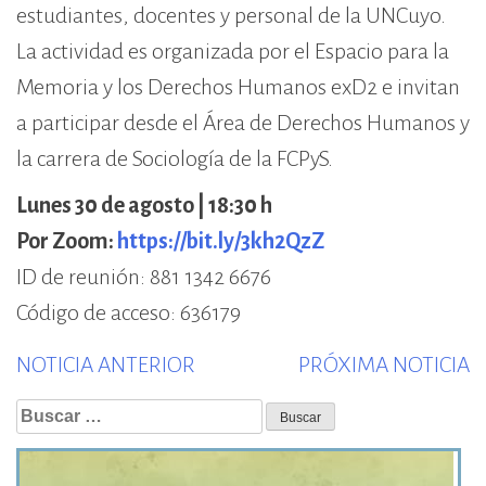
estudiantes, docentes y personal de la UNCuyo.
La actividad es organizada por el Espacio para la
Memoria y los Derechos Humanos exD2 e invitan
a participar desde el Área de Derechos Humanos y
la carrera de Sociología de la FCPyS.
Lunes 30 de agosto | 18:30 h
Por Zoom:
https://bit.ly/3kh2QzZ
ID de reunión: 881 1342 6676
Código de acceso: 636179
Previous
N
NOTICIA ANTERIOR
PRÓXIMA NOTICIA
post:
p
Buscar: