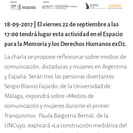
cívico-militar. El lugar fue sede del
Centro Clandestino de Detención,
Tortura y Extermino más
18-09-2017 |
El viernes 22 de septiembre a las
importante del Gran Mendoza.
17:00 tendrá lugar esta actividad en el Espacio
para la Memoria y los Derechos Humanos exD2.
La charla se propone reflexionar sobre medios de
comunicación, dictaduras y mujeres en Argentina
y España. Serán tres las personas disertantes.
Sergio Blanco Fajardo, de la Universidad de
Málaga, expondrá sobre «Medios de
comunicación y mujeres durante el primer
franquismo». Paula Baigorria Bernal, de la
UNCuyo, explicará «La construcción mediática del