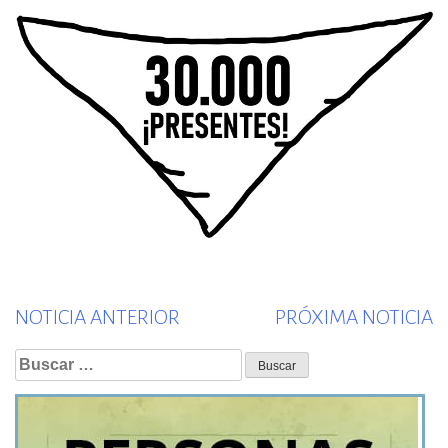
Previous
N
NOTICIA ANTERIOR
PRÓXIMA NOTICIA
post:
p
Buscar: