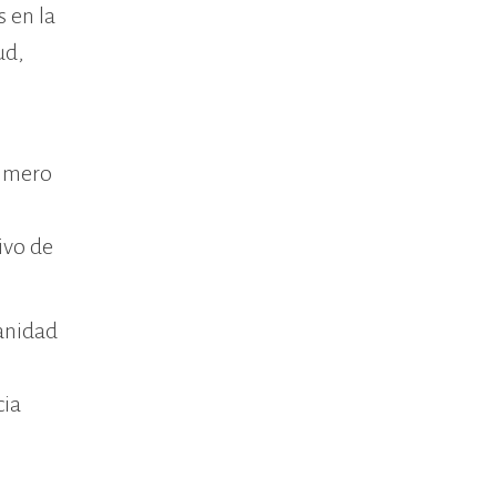
 en la
ud,
rimero
ivo de
manidad
cia