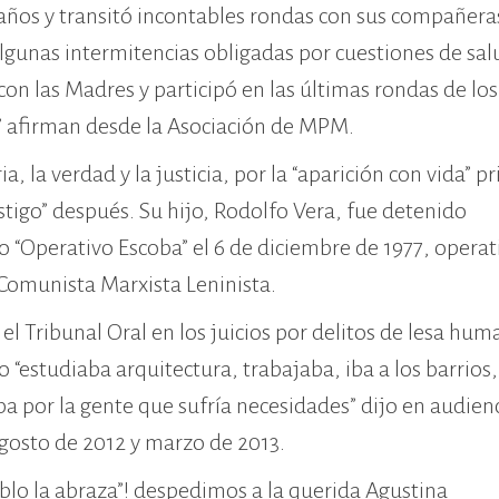
 años y transitó incontables rondas con sus compañeras
lgunas intermitencias obligadas por cuestiones de sal
n las Madres y participó en las últimas rondas de los
ba” afirman desde la Asociación de MPM.
 la verdad y la justicia, por la “aparición con vida” p
castigo” después. Su hijo, Rodolfo Vera, fue detenido
“Operativo Escoba” el 6 de diciembre de 1977, operat
 Comunista Marxista Leninista.
l Tribunal Oral en los juicios por delitos de lesa hu
“estudiaba arquitectura, trabajaba, iba a los barrios,
ba por la gente que sufría necesidades” dijo en audien
 agosto de 2012 y marzo de 2013.
eblo la abraza”! despedimos a la querida Agustina