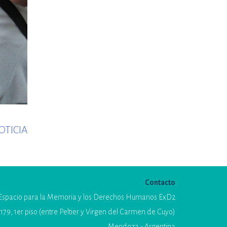
Next
OTICIA
post:
Contacto
Espacio para la Memoria y los Derechos Humanos ExD2
179, 1er piso (entre Peltier y Virgen del Carmen de Cuyo)
Mendoza - Argentina