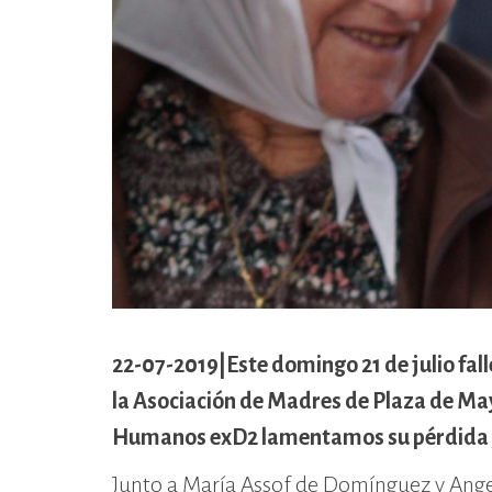
cívico-militar. El lugar fue sede del
Centro Clandestino de Detención,
Tortura y Extermino más
importante del Gran Mendoza.
22-07-2019|Este domingo 21 de julio fal
la Asociación de Madres de Plaza de May
Humanos exD2 lamentamos su pérdida y 
Junto a María Assof de Domínguez y Ange