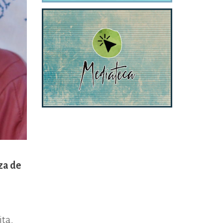
za de
ita,