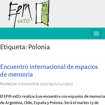
Skip
to
content
Toggle
EPM ex-D2 Mendoza
El Espacio para la Memoria y los
naviga
Derechos Humanos exD2 (EPM
Etiqueta:
Polonia
ex-D2) es un sitio recuperado para
preservación y difusión de la
memoria sobre el terrorismo de
Estado y para la defensa y
Encuentro internacional de espacios
promoción de los derechos
de memoria
humanos. Sus instalaciones
pertenecieron al Departamento
Posted on
12 diciembre, 2020
by
Julia López
de Informaciones de la Policía de
Mendoza (D2) y fueron destinadas
a la represión política ilegal, antes
El EPM exD2 realizará un encuentro con espacios de memoria
y durante la última dictadura
de Argentina, Chile, España y Polonia. Será el martes 15 de