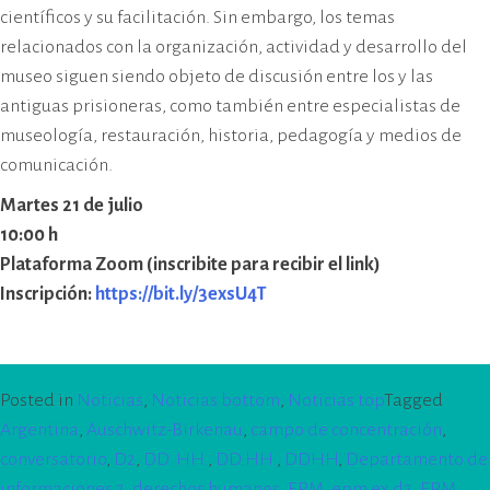
científicos y su facilitación. Sin embargo, los temas
relacionados con la organización, actividad y desarrollo del
museo siguen siendo objeto de discusión entre los y las
antiguas prisioneras, como también entre especialistas de
museología, restauración, historia, pedagogía y medios de
comunicación.
Martes 21 de julio
10:00 h
Plataforma Zoom (inscribite para recibir el link)
Inscripción:
https://bit.ly/3exsU4T
Posted in
Noticias
,
Noticias bottom
,
Noticias top
Tagged
Argentina
,
Auschwitz-Birkenau
,
campo de concentración
,
conversatorio
,
D2
,
DD. HH.
,
DD.HH.
,
DDHH
,
Departamento de
informaciones 2
,
derechos humanos
,
EPM
,
epm ex d2
,
EPM