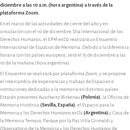
cívico-militar. El lugar fue sede del
diciembre a las 10 a.m. (hora argentina) a través de la
Centro Clandestino de Detención,
plataforma Zoom.
Tortura y Extermino más
En el marco de las actividades de cierre del año y en
importante del Gran Mendoza.
vinculación con el 10 de diciembre, Día Internacional de los
Derechos Humanos, el EPM exD2 realizará un Encuentro
Internacional de Espacios de Memoria. Debido a la diferencia
horaria con los países europeos, será el 15 de diciembre a las
10 de la mañana (hora argentina).
El Encuentro se realizará por plataforma Zoom, y se propone
el intercambio de experiencias y trabajo de Espacios e
instituciones dedicadas a la memoria en distintos países.
Estarán presentes Auschwitz-Birkenau
(Polonia)
, la Oficina de
Memoria Histórica
(Sevilla, España)
, el Espacio para la
Memoria y los Derechos Humanos exD2
(Argentina)
y Casa de
la Memoria Temuco, Parque por la Paz Villa Grimaldi y
Observatorio de la Memoria y los Derechos Humanos de